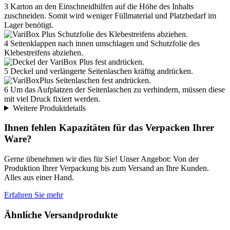
3
Karton an den Einschneidhilfen auf die Höhe des Inhalts
720
zuschneiden. Somit wird weniger Füllmaterial und Platzbedarf im
VBP38-2
Lager benötigt.
Art.-Nr. 00461379
4
Seitenklappen nach innen umschlagen und Schutzfolie des
390 x 290
80-200
Klebestreifens abziehen.
397 x 297
D3
5
Deckel und verlängerte Seitenlaschen kräftig andrücken.
2-wellig
EE-Welle
6
Um das Aufplatzen der Seitenlaschen zu verhindern, müssen diese
mit viel Druck fixiert werden.
10
Weitere Produktdetails
510
Ihnen fehlen Kapazitäten für das Verpacken Ihrer
VBP43-2/220
Ware?
Art.-Nr. 00461381
445 x 315
220-
Gerne übenehmen wir dies für Sie! Unser Angebot: Von der
360
Produktion Ihrer Verpackung bis zum Versand an Ihre Kunden.
Alles aus einer Hand.
452 x 322
A3
Erfahren Sie mehr
2-wellig
EE-Welle
Ähnliche Versandprodukte
10