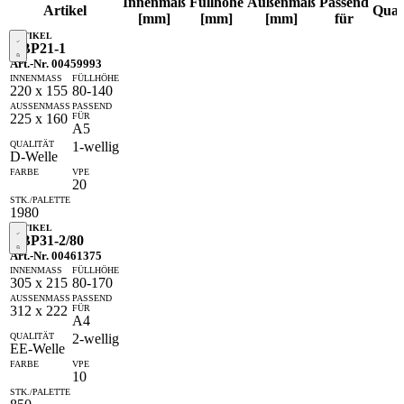
Innenmaß
Füllhöhe
Außenmaß
Passend
Artikel
Quali
[mm]
[mm]
[mm]
für
VBP21-1
Art.-Nr. 00459993
220 x 155
80-140
225 x 160
A5
1-wellig
D-Welle
20
1980
VBP31-2/80
Art.-Nr. 00461375
305 x 215
80-170
312 x 222
A4
2-wellig
EE-Welle
10