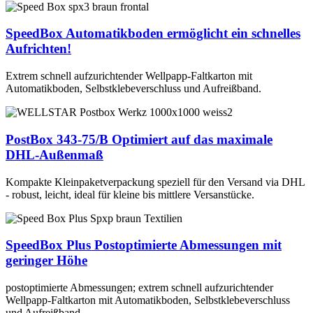
360
VBP58-2/80
SpeedBox
Automatikboden ermöglicht ein schnelles
Art.-Nr. 00461383
Aufrichten!
590 x 390
80-250
Extrem schnell aufzurichtender Wellpapp-Faltkarton mit
597 x 397
Automatikboden, Selbstklebeverschluss und Aufreißband.
-
2-wellig
EE-Welle
10
PostBox 343-75/B
Optimiert auf das maximale
DHL-Außenmaß
320
Kompakte Kleinpaketverpackung speziell für den Versand via DHL
- robust, leicht, ideal für kleine bis mittlere Versanstücke.
SpeedBox Plus
Postoptimierte Abmessungen mit
geringer Höhe
postoptimierte Abmessungen; extrem schnell aufzurichtender
Wellpapp-Faltkarton mit Automatikboden, Selbstklebeverschluss
und Aufreißband