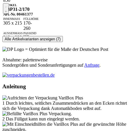
850
VBP31-2/170
Art.-Nr. 00461377
305 x 215
170-
260
312 x 222
Alle Artikelvarianten anzeigen (7)
A4
2-wellig
= Optimiert für die Maße der Deutschen Post
EE-Welle
10
Abnahme: palettenweise
Sondergrößen und Sonderanfertigungen auf
Anfrage
.
720
VBP33-2
Art.-Nr. 00439917
Anleitung
325 x 240
150-
250
1
Durch leichtes, seitliches Zusammendrücken an den Ecken richtet
332 x 247
C4
sich die Verpackung dank Automatikboden selbst auf.
2-wellig
EE-Welle
2
Das Füllgut kann nun eingelegt werden.
10