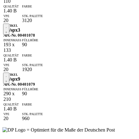
110
1.40 B
20
3120
SF/spx3
Art.-Nr. 00401078
193 x
90
133
1.40 B
20
1920
SF/spx9
Art.-Nr. 00401079
290 x
90
210
1.40 B
20
960
= Optimiert für die Maße der Deutschen Post