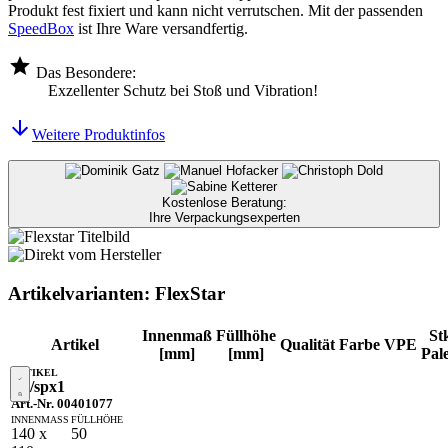
Produkt fest fixiert und kann nicht verrutschen. Mit der passenden
SpeedBox
ist Ihre Ware versandfertig.
Das Besondere:
Exzellenter Schutz bei Stoß und Vibration!
Weitere Produktinfos
Kostenlose Beratung:
Ihre Verpackungsexperten
Artikelvarianten: FlexStar
Innenmaß
Füllhöhe
Stk
Artikel
Qualität
Farbe
VPE
[mm]
[mm]
Pale
SF/spx1
Art.-Nr. 00401077
140 x
50