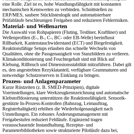
eine Rolle. Ziel ist es, hohe Wandlungsfähigkeit mit konstanten
mechanischen Kennwerten zu verbinden. Schnittstellen zu
ERP/MES, saubere Stücklistenlogik und automatisierbare
Prüfabläufe beschleunigen Freigaben und reduzieren Fehlerrisiken.
Material- und Wellenarten
Die Auswahl von Rohpapieren (Fluting, Testliner, Kraftliner) und
Wellenprofilen (E-, B-, C-, BC- oder EB-Welle) beeinflusst
Rillbarkeit, Kantenstauchwiderstand (ECT) und Biegefestigkeit.
Reaktionsfähige Setups erlauben das schnelle Wechseln von
Qualitäten, ohne die Passgenauigkeit von Stanzbildern zu verlieren.
Klimakonditionierung und Feuchtegehalt sind mit Blick auf
Klebung, Rillbruch und Dimensionsstabilität mitzuführen. Dabei gilt
es, den angestrebten Rezyklatanteil, verfügbare Grammaturen und
notwendige Schutzreserven in Einklang zu bringen.
Prozess- und Anlagenparameter
Kurze Rüstzeiten (z. B. SMED-Prinzipien), digitale
Voreinstellungen, klare Werkzeugkennzeichnung und automatische
Klebstoffdosierung unterstützen die Reaktionsfähigkeit. Sensorik-
gestützte In-Prozess-Kontrollen (Bahnzug, Leimauftrag,
Registerhaltigkeit) erhöhen die Wiederholgenauigkeit nach
Umstellungen. Ein robustes Änderungsmanagement mit
Freigabestufen reduziert Fehlläufe. Ergänzend tragen
vorausschauende Instandhaltung, Rezeptur- und
Parameterbibliotheken sowie strukturierte Pilotläufe dazu bei,