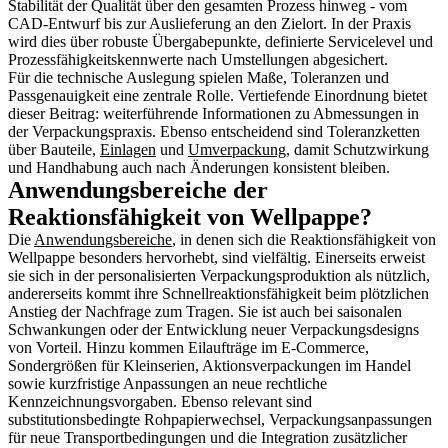
Stabilität der Qualität über den gesamten Prozess hinweg - vom
CAD-Entwurf bis zur Auslieferung an den Zielort. In der Praxis
wird dies über robuste Übergabepunkte, definierte Servicelevel und
Prozessfähigkeitskennwerte nach Umstellungen abgesichert.
Für die technische Auslegung spielen Maße, Toleranzen und
Passgenauigkeit eine zentrale Rolle. Vertiefende Einordnung bietet
dieser Beitrag: weiterführende Informationen zu Abmessungen in
der Verpackungspraxis. Ebenso entscheidend sind Toleranzketten
über Bauteile,
Einlagen
und
Umverpackung
, damit Schutzwirkung
und Handhabung auch nach Änderungen konsistent bleiben.
Anwendungsbereiche der
Reaktionsfähigkeit von Wellpappe?
Die
Anwendungsbereiche
, in denen sich die Reaktionsfähigkeit von
Wellpappe besonders hervorhebt, sind vielfältig. Einerseits erweist
sie sich in der personalisierten Verpackungsproduktion als nützlich,
andererseits kommt ihre Schnellreaktionsfähigkeit beim plötzlichen
Anstieg der Nachfrage zum Tragen. Sie ist auch bei saisonalen
Schwankungen oder der Entwicklung neuer Verpackungsdesigns
von Vorteil. Hinzu kommen Eilaufträge im E‑Commerce,
Sondergrößen für Kleinserien, Aktionsverpackungen im Handel
sowie kurzfristige Anpassungen an neue rechtliche
Kennzeichnungsvorgaben. Ebenso relevant sind
substitutionsbedingte Rohpapierwechsel, Verpackungsanpassungen
für neue Transportbedingungen und die Integration zusätzlicher