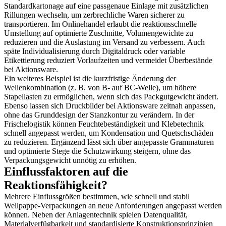
Standardkartonage auf eine passgenaue Einlage mit zusätzlichen
Rillungen wechseln, um zerbrechliche Waren sicherer zu
transportieren. Im Onlinehandel erlaubt die reaktionsschnelle
Umstellung auf optimierte Zuschnitte, Volumengewichte zu
reduzieren und die Auslastung im Versand zu verbessern. Auch
späte Individualisierung durch Digitaldruck oder variable
Etikettierung reduziert Vorlaufzeiten und vermeidet Überbestände
bei Aktionsware.
Ein weiteres Beispiel ist die kurzfristige Änderung der
Wellenkombination (z. B. von B- auf BC-Welle), um höhere
Stapellasten zu ermöglichen, wenn sich das Packgutgewicht ändert.
Ebenso lassen sich Druckbilder bei Aktionsware zeitnah anpassen,
ohne das Grunddesign der Stanzkontur zu verändern. In der
Frischelogistik können Feuchtebeständigkeit und Klebetechnik
schnell angepasst werden, um Kondensation und Quetschschäden
zu reduzieren. Ergänzend lässt sich über angepasste Grammaturen
und optimierte Stege die Schutzwirkung steigern, ohne das
Verpackungsgewicht unnötig zu erhöhen.
Einflussfaktoren auf die
Reaktionsfähigkeit?
Mehrere Einflussgrößen bestimmen, wie schnell und stabil
Wellpappe-Verpackungen an neue Anforderungen angepasst werden
können. Neben der Anlagentechnik spielen Datenqualität,
Materialverfügbarkeit und standardisierte Konstruktionsprinzipien