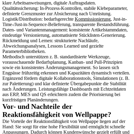
klare Arbeitsanweisungen, digitale Auftragsdaten.
Qualitätssicherung: In-Prozess-Kontrollen, stabile Klebeparameter,
definierte Grenzmuster zur Absicherung nach Umrüstung.
Logistik/Distribution: bedarfsgerechte
Kommissionierung
, Just-in-
Time-/Just-in-Sequence-Belieferung, transparente Bestandsführung.
Daten- und Variantenmanagement: konsistente Artikelstammdaten,
eindeutige Versionierung, automatisierte Stücklisten-Generierung.
Rückmeldung und Lernen: strukturierte Nachläufe,
Abweichungsanalysen, Lessons Learned und gezielte
Parameterbibliotheken.
Methodisch unterstützen z. B. standardisierte Werkzeuge,
vorausschauende Bedarfsplanung, Kanban- und Pull-Prinzipien
sowie ein konsistentes Änderungsmanagement. So lassen sich
Engpässe frühzeitig erkennen und Kapazitäten dynamisch verteilen.
Ergänzend fördern digitale Kollaborationstools, Simulationen (z. B.
zur Palettierung) und klar definierte Übergabepunkte die Stabilität
nach Änderungen. Leistungsfähige Dashboards mit Echtzeitdaten
aus ERP, MES und QS erleichtern zudem die Priorisierung bei
kurzfristigen Planänderungen.
Vor- und Nachteile der
Reaktionsfähigkeit von Wellpappe?
Die Vorteile der Reaktionsfähigkeit von Wellpappe liegen auf der
Hand: Sie sorgt für eine hohe Flexibilität und ermöglicht schnelle
Anpassungen. Dadurch können Kundenwünsche gezielt erfüllt und