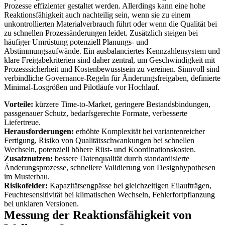
Prozesse effizienter gestaltet werden. Allerdings kann eine hohe
Reaktionsfähigkeit auch nachteilig sein, wenn sie zu einem
unkontrollierten Materialverbrauch führt oder wenn die Qualität bei
zu schnellen Prozessänderungen leidet. Zusätzlich steigen bei
häufiger Umrüstung potenziell Planungs- und
Abstimmungsaufwände. Ein ausbalanciertes Kennzahlensystem und
klare Freigabekriterien sind daher zentral, um Geschwindigkeit mit
Prozesssicherheit und Kostenbewusstsein zu vereinen. Sinnvoll sind
verbindliche Governance-Regeln für Änderungsfreigaben, definierte
Minimal-Losgrößen und Pilotläufe vor Hochlauf.
Vorteile:
kürzere Time-to-Market, geringere Bestandsbindungen,
passgenauer Schutz, bedarfsgerechte Formate, verbesserte
Liefertreue.
Herausforderungen:
erhöhte Komplexität bei variantenreicher
Fertigung, Risiko von Qualitätsschwankungen bei schnellen
Wechseln, potenziell höhere Rüst- und Koordinationskosten.
Zusatznutzen:
bessere Datenqualität durch standardisierte
Änderungsprozesse, schnellere Validierung von Designhypothesen
im Musterbau.
Risikofelder:
Kapazitätsengpässe bei gleichzeitigen Eilaufträgen,
Feuchtesensitivität bei klimatischen Wechseln, Fehlerfortpflanzung
bei unklaren Versionen.
Messung der Reaktionsfähigkeit von