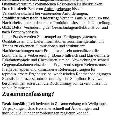
Qualitätsverlust mit vorhandenen Ressourcen zu überbrücken.
Durchlaufzeit
: Zeit vom
Auftragseingang
bis zur
Versandbereitschaft bei variierenden Anforderungen.
Stabilitätsindex nach Änderung
: Verhältnis aus Ausschuss- und
Nacharbeitsquote in den ersten Produktionslosen nach Umstellung.
OEE-Delta
: Veränderung der Gesamtanlageneffektivität vor und
nach Formatwechseln.
In der Praxis werden Zeitstempel aus Fertigungssystemen,
Qualitätsdaten und Lieferinformationen zusammengeführt, um
Trends zu erkennen. Simulationen und strukturierte
Nachbetrachtungen nach Produktwechseln unterstützen die
kontinuierliche Verbesserung. Ebenso hilfreich sind klar definierte
Eskalationspfade und Checklisten, um bei Abweichungen schnell
Gegenmaßnahmen einzuleiten. Ergänzend sorgen Referenzmuster,
Freigabemappen und klimatisierte Referenzprüfungen für
reproduzierbare Ergebnisse bei wechselnden Rahmenbedingungen.
Statistische Prozesskontrolle und tägliche Shopfloor-Reviews
beschleunigen außerdem die Rückführung von Erkenntnissen in
stabile Parameter.
Zusammenfassung?
Reaktionsfähigkeit
bedeutet in Zusammenhang mit Wellpappe-
Verpackungen, dass Hersteller schnell auf Änderungen und
individuelle Kundenanforderungen reagieren können.