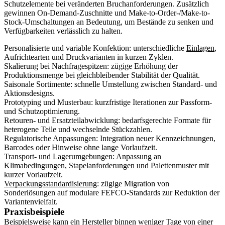
Schutzelemente bei veränderten Bruchanforderungen. Zusätzlich
gewinnen On-Demand-Zuschnitte und Make-to-Order-/Make-to-
Stock-Umschaltungen an Bedeutung, um Bestände zu senken und
Verfügbarkeiten verlässlich zu halten.
Personalisierte und variable Konfektion: unterschiedliche
Einlagen
,
Aufrichtearten und Druckvarianten in kurzen Zyklen.
Skalierung bei Nachfragespitzen: zügige Erhöhung der
Produktionsmenge bei gleichbleibender Stabilität der Qualität.
Saisonale Sortimente: schnelle Umstellung zwischen Standard- und
Aktionsdesigns.
Prototyping und Musterbau: kurzfristige Iterationen zur Passform-
und Schutzoptimierung.
Retouren- und Ersatzteilabwicklung: bedarfsgerechte Formate für
heterogene Teile und wechselnde Stückzahlen.
Regulatorische Anpassungen: Integration neuer Kennzeichnungen,
Barcodes oder Hinweise ohne lange Vorlaufzeit.
Transport- und Lagerumgebungen: Anpassung an
Klimabedingungen, Stapelanforderungen und Palettenmuster mit
kurzer Vorlaufzeit.
Verpackungsstandardisierung
: zügige Migration von
Sonderlösungen auf modulare FEFCO-Standards zur Reduktion der
Variantenvielfalt.
Praxisbeispiele
Beispielsweise kann ein Hersteller binnen weniger Tage von einer