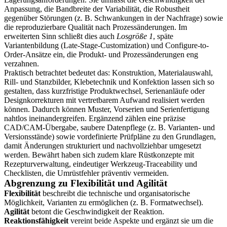
Anpassung, die Bandbreite der Variabilität, die Robustheit
gegenüber Störungen (z. B. Schwankungen in der Nachfrage) sowie
die reproduzierbare Qualität nach Prozessänderungen. Im
erweiterten Sinn schließt dies auch
Losgröße 1
, späte
Variantenbildung (Late-Stage-Customization) und Configure-to-
Order-Ansätze ein, die Produkt- und Prozessänderungen eng
verzahnen.
Praktisch betrachtet bedeutet das: Konstruktion, Materialauswahl,
Rill- und Stanzbilder, Klebetechnik und Konfektion lassen sich so
gestalten, dass kurzfristige Produktwechsel, Serienanläufe oder
Designkorrekturen mit vertretbarem Aufwand realisiert werden
können. Dadurch können Muster, Vorserien und Serienfertigung
nahtlos ineinandergreifen. Ergänzend zählen eine präzise
CAD/CAM-Übergabe, saubere Datenpflege (z. B. Varianten- und
Versionsstände) sowie vordefinierte Prüfpläne zu den Grundlagen,
damit Änderungen strukturiert und nachvollziehbar umgesetzt
werden. Bewährt haben sich zudem klare Rüstkonzepte mit
Rezepturverwaltung, eindeutiger Werkzeug-Traceability und
Checklisten, die Umrüstfehler präventiv vermeiden.
Abgrenzung zu Flexibilität und Agilität
Flexibilität
beschreibt die technische und organisatorische
Möglichkeit, Varianten zu ermöglichen (z. B. Formatwechsel).
Agilität
betont die Geschwindigkeit der Reaktion.
Reaktionsfähigkeit
vereint beide Aspekte und ergänzt sie um die