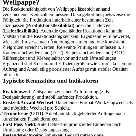
Wellpappe?
Die Reaktionsfähigkeit von Wellpappe lässt sich anhand
verschiedener Kennzahlen messen. Dazu gehört beispielsweise die
Fähigkeit, die Produktion innerhalb einer bestimmten Zeit
anzupassen
(Produktionsflexibilität)
oder die Lieferzeit
(Lieferflexibilität)
. Auch die Qualität der Reaktionen kann ein
Maßstab für die Reaktionsfähigkeit sein. Ergänzend wird bewertet,
wie stabil Prozesse nach Änderungen laufen und wie konsistent
Zielgrößen erreicht werden. Relevante Prüfungen umfassen u. a.
Kantenstauchwiderstand (ECT), Stapelstauchwiderstand (BCT),
Rillfestigkeit und Klebequalität vor und nach Umstellungen.
Ergänzend sind Kosten- und Effizienzgrößen wie Umrüstkosten pro
Auftrag und Anteil eilig priorisierter Aufträge mit stabiler Qualität
hilfreich.
Typische Kennzahlen und Indikatoren
Reaktionszeit
: Zeitspanne zwischen Anforderung (z. B.
Designänderung) und stabil laufender Produktion.
Rüstzeit/Anzahl Wechsel
: Dauer eines Format-/Werkzeugwechsels
und mögliche Wechsel pro Schicht.
Termintreue (OTD)
: Anteil pünktlich gelieferter Aufträge nach
kurzfristigen Planänderungen.
First-Pass-Yield
: Anteil fehlerfrei produzierter Einheiten nach
Umrüstung oder Designanpassung.
Bestandsreichweite
: Fähigkeit, Bedarfsspitzen ohne