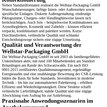
Neben Standardformaten realisiert die Wellstar-Packaging GmbH
Wunschabmessungen, farbige Innen- oder Außenseiten sowie
spezifische Einlagen. Diskrete Außengestaltung, eindeutige
Piktogramme, Chargen- oder Handlinghinweise lassen sich
berücksichtigen. Auch Sets – beispielsweise Kombinationen aus
Arzneibegleitern, Kosmetik und Zubehör – können effizient
verpackt, konfektioniert und palettiert werden. Kurze
Durchlaufzeiten, verlässliche Qualität und schlanke
Entscheidungswege sichern eine zügige Umsetzung.
Qualität und Verantwortung der
Wellstar-Packaging GmbH
Die Wellstar-Packaging GmbH ist seit 2003 als familiengeführtes
Unternehmen aktiv, mit rund 100 Mitarbeitenden am Standort
Bräunlingen am Rande des Schwarzwalds. Ein nach ISO
9001:2015 zertifiziertes Qualitätsmanagement, regelmäßige
Energieaudits und eine unabhängige Bewertung der CSR-Leistung
bilden die Basis für hohe Standards. Investitionen in moderne
Technik – bis hin zur automatisierten Palettierung – erhöhen
Effizienz und Wiederholgenauigkeit. Diese Struktur schafft
verlässliche Lieferfähigkeit, stabile Qualität und eine zügige
Abwicklung vom Auftrag bis zur Anlieferung.
Praxisnahe Anwendungsszenarien im