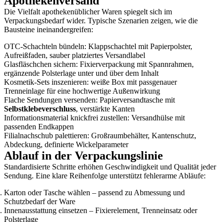
Apothekenversand
Die Vielfalt apothekenüblicher Waren spiegelt sich im
Verpackungsbedarf wider. Typische Szenarien zeigen, wie die
Bausteine ineinandergreifen:
OTC-Schachteln bündeln: Klappschachtel mit Papierpolster,
Aufreißfaden, sauber platziertes Versandlabel
Glasfläschchen sichern: Fixierverpackung mit Spannrahmen,
ergänzende Polsterlage unter und über dem Inhalt
Kosmetik-Sets inszenieren: weiße Box mit passgenauer
Trenneinlage für eine hochwertige Außenwirkung
Flache Sendungen versenden: Papierversandtasche mit
Selbstklebeverschluss
, verstärkte Kanten
Informationsmaterial knickfrei zustellen: Versandhülse mit
passenden Endkappen
Filialnachschub palettieren: Großraumbehälter, Kantenschutz,
Abdeckung, definierte Wickelparameter
Ablauf in der Verpackungslinie
Standardisierte Schritte erhöhen Geschwindigkeit und Qualität jeder
Sendung. Eine klare Reihenfolge unterstützt fehlerarme Abläufe:
Karton oder Tasche wählen – passend zu Abmessung und
Schutzbedarf der Ware
Innenausstattung einsetzen – Fixierelement, Trenneinsatz oder
Polsterlage