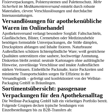
Fixierverpackungen, Polstersystemen und Palettenschutz.
Mehr
Sicherheit im Medikamentenversand
entsteht durch robuste
Materialien, clevere Verschlusslösungen und durchdachte
Innenausstattungen.
Versandlösungen für apothekenübliche
Waren im Onlinehandel
Apothekenversand verlangt besondere Sorgfalt: Faltschachteln,
Glasfläschchen, Blister, Cremetuben oder Medizinzubehör
benötigen formstabile Umverpackungen, die Stöße dämpfen,
Druckspitzen abfangen und Inhalte fixieren. Naturbraune
Außenflächen schützen lichtempfindliche Ware; weiß gestrichene
Qualitäten unterstützen eine saubere, hochwertige Anmutung.
Diskretion bleibt zentral: neutrale Kartonagen ohne aufdringliche
Hinweise, zuverlässige Verschlüsse und intakte Außenflächen
stärken Vertrauen. Einheitliche Packmaße, kurze Packzeiten und
minimierte Transportschäden sorgen für Effizienz in der
Versandlogistik – gefertigt und konfektioniert von der Wellstar-
Packaging GmbH in Bräunlingen.
Sortimentsübersicht: passgenaue
Verpackungen für den Apothekenalltag
Die Wellstar-Packaging GmbH hält ein vielseitiges Portfolio bereit.
Folgende Gruppen decken typische Sendungen von
Einzelbestellungen bis zu B2B-Transfers ab: