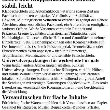
stabil, leicht
Klappschachteln und Automatikboden-Kartons sparen Zeit am
Packtisch und bieten ein starkes Verhältnis von Stabilität zu
Gewicht. Mit integriertem
Selbstklebeverschluss
gelingt der sichere
Abschluss ohne zusätzliches Packband, ein Aufreißfaden ermöglicht
sauberes Öffnen. Weiße Varianten vermitteln Reinheit und
Präzision, braune Qualitäten unterstreichen Natürlichkeit und
Nachhaltigkeit. Unterschiedliche Höhen und Grundflächen nehmen
Einzelartikel, Sets, Geschenkpackungen oder Kombiangebote auf.
Der Innenraum lässt sich mit Polstermaterial, Trenneinsätzen oder
Fixierelementen exakt anpassen – ideal für Cremetiegel,
Tropfflaschen, Medizinzubehör und sensible Faltschachteln.
Universalverpackungen für wechselnde Formate
Wenn täglich andere Abmessungen anfallen, punkten
Universalverpackungen. Durchdachte Rillungen, variable Höhen
und stabile Wände liefern verlässlichen Schutz bei variierenden
Inhalten. So bleibt der Bestand schlank, während ein großer Anteil
der Sendungen mit wenigen Kartontypen abgedeckt wird. Das senkt
Lagerkosten, vereinfacht die Kommissionierung und beschleunigt
die Abwicklung.
Versandtaschen für flache Inhalte
Für leichte, flache Waren empfehlen sich Versandtaschen aus Papier.
Geeignet für Ratgeber, Muster, Beipackzettel-Bundles, Pflaster,