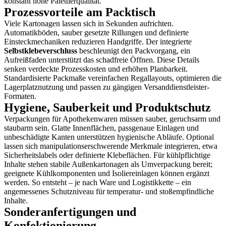
konstant hohe Palettierqualität.
Prozessvorteile am Packtisch
Viele Kartonagen lassen sich in Sekunden aufrichten.
Automatikböden, sauber gesetzte Rillungen und definierte
Einsteckmechaniken reduzieren Handgriffe. Der integrierte
Selbstklebeverschluss
beschleunigt den Packvorgang, ein
Aufreißfaden unterstützt das schadfreie Öffnen. Diese Details
senken verdeckte Prozesskosten und erhöhen Planbarkeit.
Standardisierte Packmaße vereinfachen Regallayouts, optimieren die
Lagerplatznutzung und passen zu gängigen Versanddienstleister-
Formaten.
Hygiene, Sauberkeit und Produktschutz
Verpackungen für Apothekenwaren müssen sauber, geruchsarm und
staubarm sein. Glatte Innenflächen, passgenaue Einlagen und
unbeschädigte Kanten unterstützen hygienische Abläufe. Optional
lassen sich manipulationserschwerende Merkmale integrieren, etwa
Sicherheitslabels oder definierte Klebeflächen. Für kühlpflichtige
Inhalte stehen stabile Außenkartonagen als Umverpackung bereit;
geeignete Kühlkomponenten und Isoliereinlagen können ergänzt
werden. So entsteht – je nach Ware und Logistikkette – ein
angemessenes Schutzniveau für temperatur- und stoßempfindliche
Inhalte.
Sonderanfertigungen und
Konfektionierung