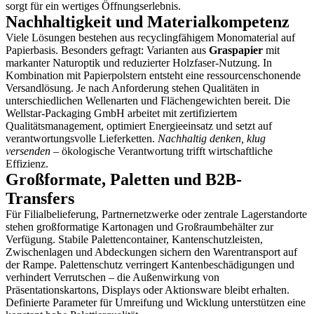
sorgt für ein wertiges Öffnungserlebnis.
Nachhaltigkeit und Materialkompetenz
Viele Lösungen bestehen aus recyclingfähigem Monomaterial auf
Papierbasis. Besonders gefragt: Varianten aus
Graspapier
mit
markanter Naturoptik und reduzierter Holzfaser-Nutzung. In
Kombination mit Papierpolstern entsteht eine ressourcenschonende
Versandlösung. Je nach Anforderung stehen Qualitäten in
unterschiedlichen Wellenarten und Flächengewichten bereit. Die
Wellstar-Packaging GmbH arbeitet mit zertifiziertem
Qualitätsmanagement, optimiert Energieeinsatz und setzt auf
verantwortungsvolle Lieferketten.
Nachhaltig denken, klug
versenden
– ökologische Verantwortung trifft wirtschaftliche
Effizienz.
Großformate, Paletten und B2B-
Transfers
Für Filialbelieferung, Partnernetzwerke oder zentrale Lagerstandorte
stehen großformatige Kartonagen und Großraumbehälter zur
Verfügung. Stabile Palettencontainer, Kantenschutzleisten,
Zwischenlagen und Abdeckungen sichern den Warentransport auf
der Rampe. Palettenschutz verringert Kantenbeschädigungen und
verhindert Verrutschen – die Außenwirkung von
Präsentationskartons, Displays oder Aktionsware bleibt erhalten.
Definierte Parameter für Umreifung und Wicklung unterstützen eine