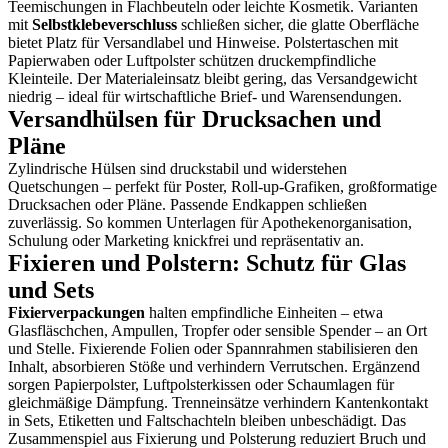
Teemischungen in Flachbeuteln oder leichte Kosmetik. Varianten
mit
Selbstklebeverschluss
schließen sicher, die glatte Oberfläche
bietet Platz für Versandlabel und Hinweise. Polstertaschen mit
Papierwaben oder Luftpolster schützen druckempfindliche
Kleinteile. Der Materialeinsatz bleibt gering, das Versandgewicht
niedrig – ideal für wirtschaftliche Brief- und Warensendungen.
Versandhülsen für Drucksachen und
Pläne
Zylindrische Hülsen sind druckstabil und widerstehen
Quetschungen – perfekt für Poster, Roll-up-Grafiken, großformatige
Drucksachen oder Pläne. Passende Endkappen schließen
zuverlässig. So kommen Unterlagen für Apothekenorganisation,
Schulung oder Marketing knickfrei und repräsentativ an.
Fixieren und Polstern: Schutz für Glas
und Sets
Fixierverpackungen
halten empfindliche Einheiten – etwa
Glasfläschchen, Ampullen, Tropfer oder sensible Spender – an Ort
und Stelle. Fixierende Folien oder Spannrahmen stabilisieren den
Inhalt, absorbieren Stöße und verhindern Verrutschen. Ergänzend
sorgen Papierpolster, Luftpolsterkissen oder Schaumlagen für
gleichmäßige Dämpfung. Trenneinsätze verhindern Kantenkontakt
in Sets, Etiketten und Faltschachteln bleiben unbeschädigt. Das
Zusammenspiel aus Fixierung und Polsterung reduziert Bruch und