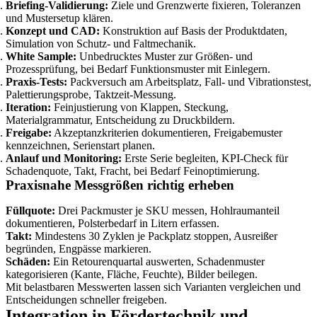
Briefing-Validierung:
Ziele und Grenzwerte fixieren, Toleranzen
und Mustersetup klären.
Konzept und CAD:
Konstruktion auf Basis der Produktdaten,
Simulation von Schutz- und Faltmechanik.
White Sample:
Unbedrucktes Muster zur Größen- und
Prozessprüfung, bei Bedarf Funktionsmuster mit Einlegern.
Praxis-Tests:
Packversuch am Arbeitsplatz, Fall- und Vibrationstest,
Palettierungsprobe, Taktzeit-Messung.
Iteration:
Feinjustierung von Klappen, Steckung,
Materialgrammatur, Entscheidung zu Druckbildern.
Freigabe:
Akzeptanzkriterien dokumentieren, Freigabemuster
kennzeichnen, Serienstart planen.
Anlauf und Monitoring:
Erste Serie begleiten, KPI-Check für
Schadenquote, Takt, Fracht, bei Bedarf Feinoptimierung.
Praxisnahe Messgrößen richtig erheben
Füllquote:
Drei Packmuster je SKU messen, Hohlraumanteil
dokumentieren, Polsterbedarf in Litern erfassen.
Takt:
Mindestens 30 Zyklen je Packplatz stoppen, Ausreißer
begründen, Engpässe markieren.
Schäden:
Ein Retourenquartal auswerten, Schadenmuster
kategorisieren (Kante, Fläche, Feuchte), Bilder beilegen.
Mit belastbaren Messwerten lassen sich Varianten vergleichen und
Entscheidungen schneller freigeben.
Integration in Fördertechnik und