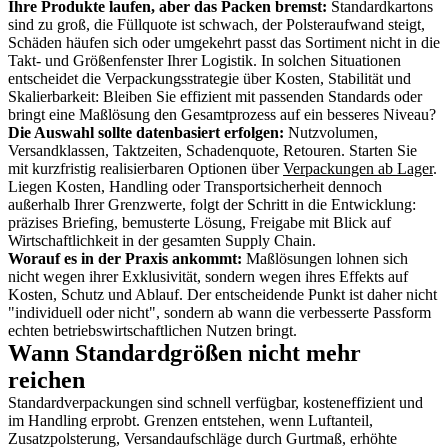
Ihre Produkte laufen, aber das Packen bremst:
Standardkartons
sind zu groß, die Füllquote ist schwach, der Polsteraufwand steigt,
Schäden häufen sich oder umgekehrt passt das Sortiment nicht in die
Takt- und Größenfenster Ihrer Logistik. In solchen Situationen
entscheidet die Verpackungsstrategie über Kosten, Stabilität und
Skalierbarkeit: Bleiben Sie effizient mit passenden Standards oder
bringt eine Maßlösung den Gesamtprozess auf ein besseres Niveau?
Die Auswahl sollte datenbasiert erfolgen:
Nutzvolumen,
Versandklassen, Taktzeiten, Schadenquote, Retouren. Starten Sie
mit kurzfristig realisierbaren Optionen über
Verpackungen ab Lager
.
Liegen Kosten, Handling oder Transportsicherheit dennoch
außerhalb Ihrer Grenzwerte, folgt der Schritt in die Entwicklung:
präzises Briefing, bemusterte Lösung, Freigabe mit Blick auf
Wirtschaftlichkeit in der gesamten Supply Chain.
Worauf es in der Praxis ankommt:
Maßlösungen lohnen sich
nicht wegen ihrer Exklusivität, sondern wegen ihres Effekts auf
Kosten, Schutz und Ablauf. Der entscheidende Punkt ist daher nicht
"individuell oder nicht", sondern ab wann die verbesserte Passform
echten betriebswirtschaftlichen Nutzen bringt.
Wann Standardgrößen nicht mehr
reichen
Standardverpackungen sind schnell verfügbar, kosteneffizient und
im Handling erprobt. Grenzen entstehen, wenn Luftanteil,
Zusatzpolsterung, Versandaufschläge durch Gurtmaß, erhöhte