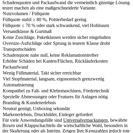
Schadenquoten und Packaufwand die vermeintlich günstige Lösung
teurer machen als eine maßgeschneiderte Variante.
Nutzvolumen / Füllquote
Füllquote stabil ≥ 80 %, Polsterbedarf gering
Füllquote ≤ 70 % oder stark schwankend, viel Hohlraum
Versandklasse & Gurtmaß
Keine Zuschläge, Paketklassen werden sicher eingehalten
Oversize-Aufschläge oder Sprung in teurere Klasse droht
Transportschäden
Schadenquote nahe null, keine Reklamationstreiber
Erhöhte Schäden bei Kanten/Flächen, Rückläuferkosten
Packaufwand
Wenig Füllmaterial, Takt sicher erreichbar
Viel Stopfmaterial, langsam, ergonomisch grenzwertig
Automatisierung
Kompatibel zu Falt- und Klebemaschinen, Fördertechnik
Spezielle Abmessungen oder Features für Anlagen nötig
Branding & Kundenerlebnis
Neutral genügt, Unboxing sekundär
Markenerlebnis, Druckbilder, Einleger gefordert
Für viele Anwendungsfälle sind
Universalverpackungen
, bewährte
Boxen und Klappschachteln die wirtschaftliche Wahl, besonders in
der Skalierung oder als Interim. Zeigen Ihre Kennzahlen jedoch rote