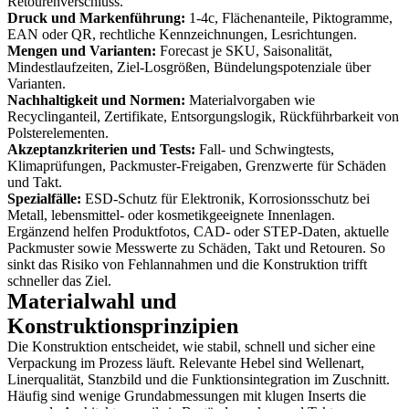
Retourenverschluss.
Druck und Markenführung:
1-4c, Flächenanteile, Piktogramme,
EAN oder QR, rechtliche Kennzeichnungen, Lesrichtungen.
Mengen und Varianten:
Forecast je SKU, Saisonalität,
Mindestlaufzeiten, Ziel-Losgrößen, Bündelungspotenziale über
Varianten.
Nachhaltigkeit und Normen:
Materialvorgaben wie
Recyclinganteil, Zertifikate, Entsorgungslogik, Rückführbarkeit von
Polsterelementen.
Akzeptanzkriterien und Tests:
Fall- und Schwingtests,
Klimaprüfungen, Packmuster-Freigaben, Grenzwerte für Schäden
und Takt.
Spezialfälle:
ESD-Schutz für Elektronik, Korrosionsschutz bei
Metall, lebensmittel- oder kosmetikgeeignete Innenlagen.
Ergänzend helfen Produktfotos, CAD- oder STEP-Daten, aktuelle
Packmuster sowie Messwerte zu Schäden, Takt und Retouren. So
sinkt das Risiko von Fehlannahmen und die Konstruktion trifft
schneller das Ziel.
Materialwahl und
Konstruktionsprinzipien
Die Konstruktion entscheidet, wie stabil, schnell und sicher eine
Verpackung im Prozess läuft. Relevante Hebel sind Wellenart,
Linerqualität, Stanzbild und die Funktionsintegration im Zuschnitt.
Häufig sind wenige Grundabmessungen mit klugen Inserts die