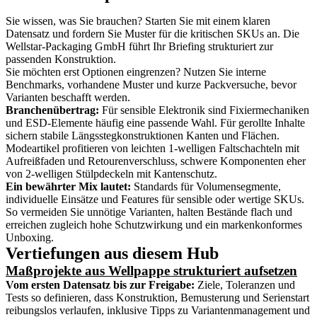
Sie wissen, was Sie brauchen? Starten Sie mit einem klaren
Datensatz und fordern Sie Muster für die kritischen SKUs an. Die
Wellstar-Packaging GmbH führt Ihr Briefing strukturiert zur
passenden Konstruktion.
Sie möchten erst Optionen eingrenzen? Nutzen Sie interne
Benchmarks, vorhandene Muster und kurze Packversuche, bevor
Varianten beschafft werden.
Branchenübertrag:
Für sensible Elektronik sind Fixiermechaniken
und ESD-Elemente häufig eine passende Wahl. Für gerollte Inhalte
sichern stabile Längsstegkonstruktionen Kanten und Flächen.
Modeartikel profitieren von leichten 1-welligen Faltschachteln mit
Aufreißfaden und Retourenverschluss, schwere Komponenten eher
von 2-welligen Stülpdeckeln mit Kantenschutz.
Ein bewährter Mix lautet:
Standards für Volumensegmente,
individuelle Einsätze und Features für sensible oder wertige SKUs.
So vermeiden Sie unnötige Varianten, halten Bestände flach und
erreichen zugleich hohe Schutzwirkung und ein markenkonformes
Unboxing.
Vertiefungen aus diesem Hub
Maßprojekte aus Wellpappe strukturiert aufsetzen
Vom ersten Datensatz bis zur Freigabe:
Ziele, Toleranzen und
Tests so definieren, dass Konstruktion, Bemusterung und Serienstart
reibungslos verlaufen, inklusive Tipps zu Variantenmanagement und