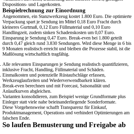
Dispositions- und Lagerkosten.
Beispielrechnung zur Einordnung
Angenommen, ein Stanzwerkzeug kostet 1.800 Euro. Die optimierte
Verpackung spart je Sendung im Mittel 0,18 Euro Fracht durch
kleineres Gurtmaß, 0,12 Euro Füllmaterial und 0,10 Euro
Handlingzeit, zudem sinken Schadenskosten um 0,07 Euro.
Einsparung je Sendung 0,47 Euro. Break-even bei 1.800 geteilt
durch 0,47 gleich rund 3.830 Sendungen. Wird diese Menge in 6 bis
9 Monaten realistisch erreicht und bleiben die Prozesse stabil, ist die
Maßlösung wirtschaftlich tragfähig.
Alle relevanten Einsparungen je Sendung realistisch quantifizieren,
inklusive Fracht, Handling, Füllmaterial und Schäden.
Einmalkosten und potenzielle Rüstaufschläge erfassen,
Werkzeuglaufzeiten und Wiederverwendbarkeit klären.
Break-even berechnen und mit Forecast, Saisonalität und
Anlaufkurven abgleichen.
Varianten konsolidieren, zum Beispiel wenige Grundformate plus
Einleger statt viele nahe beieinanderliegende Sonderformate.
Diese Vorgehensweise schafft Transparenz für Einkauf,
Produktmanagement, Operations und verhindert Optimierungen am
falschen Ende.
So laufen Bemusterung und Freigabe ab