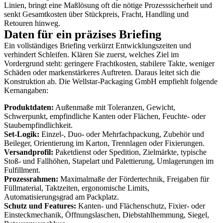
Linien, bringt eine Maßlösung oft die nötige Prozesssicherheit und
senkt Gesamtkosten über Stückpreis, Fracht, Handling und
Retouren hinweg.
Daten für ein präzises Briefing
Ein vollständiges Briefing verkürzt Entwicklungszeiten und
verhindert Schleifen. Klären Sie zuerst, welches Ziel im
Vordergrund steht: geringere Frachtkosten, stabilere Takte, weniger
Schäden oder markenstärkeres Auftreten. Daraus leitet sich die
Konstruktion ab. Die Wellstar-Packaging GmbH empfiehlt folgende
Kernangaben:
Produktdaten:
Außenmaße mit Toleranzen, Gewicht,
Schwerpunkt, empfindliche Kanten oder Flächen, Feuchte- oder
Staubempfindlichkeit.
Set-Logik:
Einzel-, Duo- oder Mehrfachpackung, Zubehör und
Beileger, Orientierung im Karton, Trennlagen oder Fixierungen.
Versandprofil:
Paketdienst oder Spedition, Zielmärkte, typische
Stoß- und Fallhöhen, Stapelart und Palettierung, Umlagerungen im
Fulfillment.
Prozessrahmen:
Maximalmaße der Fördertechnik, Freigaben für
Füllmaterial, Taktzeiten, ergonomische Limits,
Automatisierungsgrad am Packplatz.
Schutz und Features:
Kanten- und Flächenschutz, Fixier- oder
Einsteckmechanik, Öffnungslaschen, Diebstahlhemmung, Siegel,