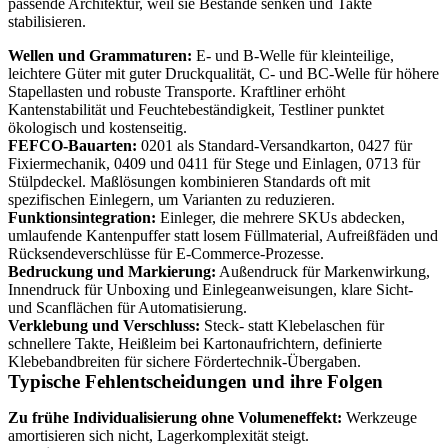
passende Architektur, weil sie Bestände senken und Takte
stabilisieren.
Wellen und Grammaturen:
E- und B-Welle für kleinteilige,
leichtere Güter mit guter Druckqualität, C- und BC-Welle für höhere
Stapellasten und robuste Transporte. Kraftliner erhöht
Kantenstabilität und Feuchtebeständigkeit, Testliner punktet
ökologisch und kostenseitig.
FEFCO-Bauarten:
0201 als Standard-Versandkarton, 0427 für
Fixiermechanik, 0409 und 0411 für Stege und Einlagen, 0713 für
Stülpdeckel. Maßlösungen kombinieren Standards oft mit
spezifischen Einlegern, um Varianten zu reduzieren.
Funktionsintegration:
Einleger, die mehrere SKUs abdecken,
umlaufende Kantenpuffer statt losem Füllmaterial, Aufreißfäden und
Rücksendeverschlüsse für E-Commerce-Prozesse.
Bedruckung und Markierung:
Außendruck für Markenwirkung,
Innendruck für Unboxing und Einlegeanweisungen, klare Sicht-
und Scanflächen für Automatisierung.
Verklebung und Verschluss:
Steck- statt Klebelaschen für
schnellere Takte, Heißleim bei Kartonaufrichtern, definierte
Klebebandbreiten für sichere Fördertechnik-Übergaben.
Typische Fehlentscheidungen und ihre Folgen
Zu frühe Individualisierung ohne Volumeneffekt:
Werkzeuge
amortisieren sich nicht, Lagerkomplexität steigt.