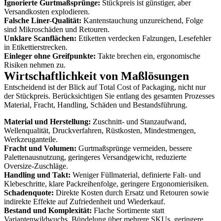
Ignorierte Gurtmaßsprünge:
Stückpreis ist günstiger, aber
Versandkosten explodieren.
Falsche Liner-Qualität:
Kantenstauchung unzureichend, Folge
sind Mikroschäden und Retouren.
Unklare Scanflächen:
Etiketten verdecken Falzungen, Lesefehler
in Etikettierstrecken.
Einleger ohne Greifpunkte:
Takte brechen ein, ergonomische
Risiken nehmen zu.
Wirtschaftlichkeit von Maßlösungen
Entscheidend ist der Blick auf Total Cost of Packaging, nicht nur
der Stückpreis. Berücksichtigen Sie entlang des gesamten Prozesses
Material, Fracht, Handling, Schäden und Bestandsführung.
Material und Herstellung:
Zuschnitt- und Stanzaufwand,
Wellenqualität, Druckverfahren, Rüstkosten, Mindestmengen,
Werkzeuganteile.
Fracht und Volumen:
Gurtmaßsprünge vermeiden, bessere
Palettenausnutzung, geringeres Versandgewicht, reduzierte
Oversize-Zuschläge.
Handling und Takt:
Weniger Füllmaterial, definierte Falt- und
Klebeschritte, klare Packreihenfolge, geringere Ergonomierisiken.
Schadenquote:
Direkte Kosten durch Ersatz und Retouren sowie
indirekte Effekte auf Zufriedenheit und Wiederkauf.
Bestand und Komplexität:
Flache Sortimente statt
Variantenwildwuchs, Bündelung über mehrere SKUs, geringere