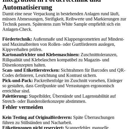
Automatisierung
Damit eine neue Verpackung in bestehenden Anlagen rund läuft,
müssen Abmessungen, Steifigkeit, Reibwerte und Markierungen zur
Technik passen. Spätestens zum White Sample empfiehlt sich ein
Anlagen-Check.
Fördertechnik:
Außenmaße und Klappengeometrien auf Mindest-
und Maximalbreiten von Rollen- oder Gurtförderern auslegen,
Kippverhalten prüfen.
Kartonaufrichter und Klebemaschinen:
Zuschnitttoleranzen,
Rillqualität und Klebelaschen kompatibel zu Magazin- und
Düsenkonzepten halten.
Scan- und Etikettierstrecken:
Sichtrahmen für Barcodes und QR-
Codes definieren, Lesrichtung und Kontrast sichern.
Pick-und-Pack:
Packreihenfolge im Zuschnitt vorsehen, Einleger
so gestalten, dass Greifpunkte und Verrastungen ergonomisch
erreichbar sind.
Palettierung:
Stapelbilder, Überstände und Lagenstabilität auf
Stretch- oder Banderolierkonzepte abstimmen.
Fehler vermeiden
Kein Testing auf Originalförderern:
Späte Überraschungen
führen zu Stillständen und Nacharbeit.
Etikettenzonen nicht reserviert:
Scannerfehler, manuelle