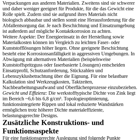
Verpackungen aus anderen Materialien. Zweitens sind sie schwerer
und daher weniger geeignet für Produkte, für die das Gewicht eine
Rolle spielt. Zudem sind sie aufgrund ihres Materials nicht
biologisch abbaubar und stellen somit eine Herausforderung für die
Abfallentsorgung dar. Je nach Beschichtung und Einsatzumgebung
ist außerdem auf mögliche Kontaktkorrosion zu achten.
Weitere Aspekte: Der Energieeinsatz in der Herstellung sowie
Materialkosten können im Vergleich zu leichten Faser- oder
Kunststofflösungen höher liegen. Ohne geeignete Beschichtung
besteht eine Korrosionsanfälligkeit in aggressiven Umgebungen. In
Abwägung mit alternativen Materialien (beispielsweise
Kunststoffspritzguss oder faserbasierte Lösungen) entscheiden
Einsatzprofil, Schutzanforderung, Stückzahlen und
Lebenszyklusbetrachtung über die Eignung. Für eine belastbare
Kalkulation sind Werkzeugkosten, Taktzeiten,
Nachbearbeitungsaufwand und Oberflächenprozesse einzubeziehen.
Gewicht und Effizienz:
Die werkstofftypische Dichte von Zink liegt
im Bereich ~6,6 bis 6,8 g/cm³. Topologieoptimierung,
funktionsintegrierte Rippen und lokal reduzierte Wandstärken
ermöglichen trotz höherer Dichte materialeffiziente,
belastungsgerechte Designs.
Zusätzliche Konstruktions- und
Funktionsaspekte
Für eine funktionsgerechte Auslegung sind folgende Punkte