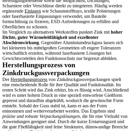
Befestigungselemente sowie die Möglichkeit, Dichtungen,
Scharniere oder Verschlüsse direkt zu integrieren. Häufig werden
ergänzende
Einlagen
wie Schaumstofftrays, textile Polsterungen
oder faserbasierte Einpassungen verwendet, um Bauteile
formschlüssig zu fixieren, ESD-Anforderungen zu erfüllen und
Oberflächen zu schonen.
Im Vergleich zu alternativen Werkstoffen punktet Zink mit
hoher
Dichte, guter Wärmeleitfähigkeit und exzellenter
Abschirmwirkung
. Gegenüber Aluminiumdruckguss lassen sich
bei kleineren bis mittelgroßen Geometrien oft engere Toleranzen
wirtschaftlich erzielen, während faserbasierte Lösungen bei
Gewichtsvorteilen den Funktionsschutz nur begrenzt abbilden.
Herstellungsprozess von
Zinkdruckgussverpackungen
Der
Herstellungsprozess
von Zinkdruckgussverpackungen spielt
eine entscheidende Rolle für ihre Qualität und Funktionalität. Im
ersten Schritt wird das Zink erhitzt, bis es flüssig wird. Anschließend
wird es unter hohem Druck in eine speziell entworfene Gießform
gepresst und daraufhin abgekühlt, wodurch die gewünschte Form
entsteht. Sobald der Guss stabil ist, kann er aus der Form
entnommen und weiterverarbeitet werden. Das Ergebnis sind
präzise und robuste Verpackungslösungen
, die für eine Vielzahl von
Anwendungen geeignet sind. Durch die kurze Erstarrungszeit und
die gute Fließfähigkeit sind feine Strukturen, dünnwandige Bereiche