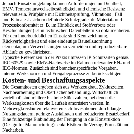
Je nach Einsatzumgebung können Anforderungen an Dichtheit,
EMV, Temperaturwechselbeständigkeit und chemische Resistenz
relevant sein. Prüfpläne mit Dichtheitsprüfung, Vibrations-, Fall-
und Klimatests sichern definierte Schutzgrade ab. Material- und
Prozesskonformität (z. B. im Hinblick auf Stoffverbote oder
Beschichtungen) ist in technischen Datenblättern zu dokumentieren.
Für den innerbetrieblichen Einsatz sind Kennzeichnung,
Rückverfolgbarkeit
und eine eindeutige Bauteilzuordnung
elementar, um Verwechslungen zu vermeiden und reproduzierbare
Abläufe zu gewährleisten.
Typische Referenzen in der Praxis umfassen IP-Schutzarten gemäß
IEC 60529 sowie EMV-Nachweise im Rahmen relevanter EN- und
IEC-Normen. Zusätzlich sind branchenspezifische Vorgaben,
interne Werksnormen und Freigabeprozesse zu berücksichtigen.
Kosten- und Beschaffungsaspekte
Die Gesamtkosten ergeben sich aus Werkzeugbau, Zykluszeiten,
Nachbearbeitung und Oberflächenbehandlung. Wirtschaftlich
vorteilhaft sind mittlere bis hohe Stückzahlen, bei denen die
Werkzeugkosten über die Laufzeit amortisiert werden. In
Mehrwegkreisläufen relativieren sich Investitionen durch lange
Nutzungsdauern, geringe Ausfallraten und reduzierten Ersatzbedarf.
Eine frühzeitige Einbindung der Fertigung in die Konstruktion
(Design for Manufacturing) senkt Risiken für Verzug, Porosität und
Nacharbeit.