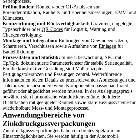
Serienprozess.
Prüfmethoden:
Röntgen- oder CT-Analysen zur
Porenidentifikation, Rauheits- und Ebenheitsmessungen, EMV- und
Klimatests.
Kennzeichnung und Rückverfolgbarkeit:
Gravuren, eingelegte
Typenschilder oder
QR-Codes
für Logistik, Wartung und
Chargenverfolgung.
Montage und Integration:
Einbringen von Gewindeeinsätzen,
Scharnieren, Verschlüssen sowie Aufnahme von
Einlagen
für
Bauteilfixierung.
Prozessdaten und Statistik:
Inline-Überwachung, SPC mit
Cp/Cpk, dokumentierte Parameterfenster für stabile Serienqualität.
Für die konstruktive Gestaltung sind Maßkonzepte,
Fertigungstoleranzen und Passungen zentral. Weiterführende
Informationen bieten Details zu praxisrelevanten Abmessungen und
Toleranzen, insbesondere wenn Komponenten passgenau fixiert,
geführt oder abgedichtet werden müssen. In der Auslegungspraxis
bewähren sich harmonische Wanddickenverläufe, definierte
Dichtflächen mit geeigneter Rauheit sowie klare Bezugssysteme für
wiederholbare Mess- und Montageprozesse.
Anwendungsbereiche von
Zinkdruckgussverpackungen
Zinkdruckgussverpackungen haben ein breites Spektrum an
Einsatzmöglichkeiten. Sie werden häufig in der Automobil-,