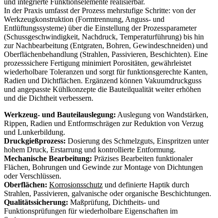
und integrierte Funktionselemente realisierbar.
In der Praxis umfasst der Prozess mehrstufige Schritte: von der
Werkzeugkonstruktion (Formtrennung, Anguss- und
Entlüftungssysteme) über die Einstellung der Prozessparameter
(Schussgeschwindigkeit, Nachdruck, Temperaturführung) bis hin
zur Nachbearbeitung (Entgraten, Bohren, Gewindeschneiden) und
Oberflächenbehandlung (Strahlen, Passivieren, Beschichten). Eine
prozesssichere Fertigung minimiert Porositäten, gewährleistet
wiederholbare Toleranzen und sorgt für funktionsgerechte Kanten,
Radien und Dichtflächen. Ergänzend können Vakuumdruckguss
und angepasste Kühlkonzepte die Bauteilqualität weiter erhöhen
und die Dichtheit verbessern.
Werkzeug- und Bauteilauslegung:
Auslegung von Wandstärken,
Rippen, Radien und Entformschrägen zur Reduktion von Verzug
und Lunkerbildung.
Druckgießprozess:
Dosierung des Schmelzguts, Einspritzen unter
hohem Druck, Erstarrung und kontrollierte Entformung.
Mechanische Bearbeitung:
Präzises Bearbeiten funktionaler
Flächen, Bohrungen und Gewinde zur Montage von Dichtungen
oder Verschlüssen.
Oberflächen:
Korrosionsschutz
und definierte Haptik durch
Strahlen, Passivieren, galvanische oder organische Beschichtungen.
Qualitätssicherung:
Maßprüfung, Dichtheits- und
Funktionsprüfungen für wiederholbare Eigenschaften im