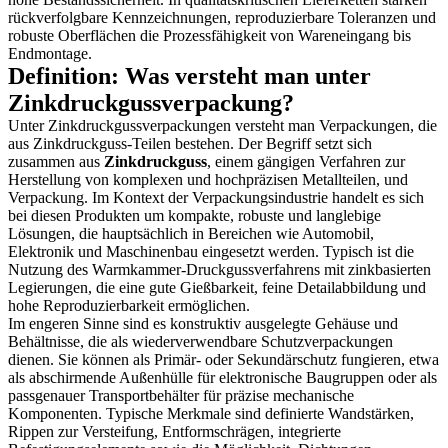
rückverfolgbare Kennzeichnungen, reproduzierbare Toleranzen und
robuste Oberflächen die Prozessfähigkeit von Wareneingang bis
Endmontage.
Definition: Was versteht man unter
Zinkdruckgussverpackung?
Unter Zinkdruckgussverpackungen versteht man Verpackungen, die
aus Zinkdruckguss-Teilen bestehen. Der Begriff setzt sich
zusammen aus
Zinkdruckguss
, einem gängigen Verfahren zur
Herstellung von komplexen und hochpräzisen Metallteilen, und
Verpackung. Im Kontext der Verpackungsindustrie handelt es sich
bei diesen Produkten um kompakte, robuste und langlebige
Lösungen, die hauptsächlich in Bereichen wie Automobil,
Elektronik und Maschinenbau eingesetzt werden. Typisch ist die
Nutzung des Warmkammer-Druckgussverfahrens mit zinkbasierten
Legierungen, die eine gute Gießbarkeit, feine Detailabbildung und
hohe Reproduzierbarkeit ermöglichen.
Im engeren Sinne sind es konstruktiv ausgelegte Gehäuse und
Behältnisse, die als wiederverwendbare Schutzverpackungen
dienen. Sie können als Primär- oder Sekundärschutz fungieren, etwa
als abschirmende Außenhülle für elektronische Baugruppen oder als
passgenauer Transportbehälter für präzise mechanische
Komponenten. Typische Merkmale sind definierte Wandstärken,
Rippen zur Versteifung, Entformschrägen, integrierte