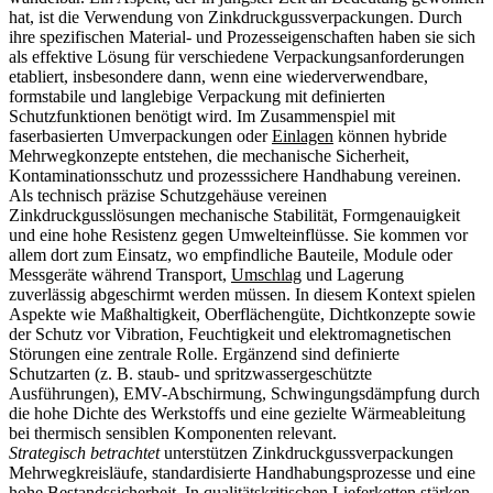
hat, ist die Verwendung von Zinkdruckgussverpackungen. Durch
ihre spezifischen Material- und Prozesseigenschaften haben sie sich
als effektive Lösung für verschiedene Verpackungsanforderungen
etabliert, insbesondere dann, wenn eine wiederverwendbare,
formstabile und langlebige Verpackung mit definierten
Schutzfunktionen benötigt wird. Im Zusammenspiel mit
faserbasierten Umverpackungen oder
Einlagen
können hybride
Mehrwegkonzepte entstehen, die mechanische Sicherheit,
Kontaminationsschutz und prozesssichere Handhabung vereinen.
Als technisch präzise Schutzgehäuse vereinen
Zinkdruckgusslösungen mechanische Stabilität, Formgenauigkeit
und eine hohe Resistenz gegen Umwelteinflüsse. Sie kommen vor
allem dort zum Einsatz, wo empfindliche Bauteile, Module oder
Messgeräte während Transport,
Umschlag
und Lagerung
zuverlässig abgeschirmt werden müssen. In diesem Kontext spielen
Aspekte wie Maßhaltigkeit, Oberflächengüte, Dichtkonzepte sowie
der Schutz vor Vibration, Feuchtigkeit und elektromagnetischen
Störungen eine zentrale Rolle. Ergänzend sind definierte
Schutzarten (z. B. staub- und spritzwassergeschützte
Ausführungen), EMV-Abschirmung, Schwingungsdämpfung durch
die hohe Dichte des Werkstoffs und eine gezielte Wärmeableitung
bei thermisch sensiblen Komponenten relevant.
Strategisch betrachtet
unterstützen Zinkdruckgussverpackungen
Mehrwegkreisläufe, standardisierte Handhabungsprozesse und eine
hohe Bestandssicherheit. In qualitätskritischen Lieferketten stärken