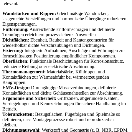
relevant:
Wandstärken und Rippen:
Gleichmäßige Wanddicken,
lastgerechte Versteifungen und harmonische Übergänge reduzieren
Eigenspannungen.
Entformung:
Ausreichende Entformschrägen und definierte
Trennfugen erleichtern prozesssicheres Auswerfen.
Dichtflächen:
Ebenheit, Rauheit und Kantengeometrien für
wiederholbar dichte Verschraubungen und Dichtungen.
Fixierung:
Integrierte Aufnahmen, Anschläge und Führungen zur
formschlüssigen Positionierung empfindlicher Komponenten.
Oberflächen:
Funktionale Beschichtungen für
Korrosionsschutz
,
reduzierte Reibung oder elektrische Abschirmung.
Thermomanagement:
Materialstärke, Kühlrippen und
Kontaktflächen zur Wärmeabfuhr bei wärmeerzeugenden
Baugruppen.
EMV-Design:
Durchgängige Masseverbindungen, definierte
Kontaktflächen und dichte Gehäusenahtstellen zur Abschirmung.
Ergonomie und Sicherheit:
Griffzonen, abgerundete Kanten,
Verriegelungen und Kennzeichnungen für sichere Handhabung im
Betrieb.
Toleranzketten:
Bezugsflächen, Fügefolgen und Spielmaße so
definieren, dass Montageprozesse robust und reproduzierbar
bleiben.
Dichtungsauswahl:
Werkstoff und Geometrie (z. B. NBR, EPDM,