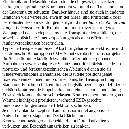
Elektronik- und Maschinenbauindustrie eingesetzt, da sie dazu
beitragen, empfindliche Komponenten während des Transports und
der Lagerung zu schützen. Darüber hinaus sind sie auch in anderen
Branchen weit verbreitet, etwa in der Mess- und Prüftechnik oder
bei robusten Feldanwendungen, aufgrund ihrer
hohen Stabilität und
langen Lebensdauer
. In Kombination mit Umverpackungen aus
Wellpappe lassen sich geschlossene Transportketten abbilden, die
sowohl stoßsichere Innenverpackungen als auch effiziente
Außenverpackungen bereitstellen.
Typische Beispiele umfassen Abschirmgehäuse für elektrische und
elektronische Baugruppen (EMV-Schutz), robuste Transportgehäuse
für Sensorik und Aktorik, Messmittelkoffer mit passgenauen
Aufnahmen sowie schlagfeste Schutzboxen für Präzisionsteile. In
montage- und fertigungstechnischen Abläufen dienen sie als
wiederverwendbare Behältnisse, die Bauteile positionsgenau
fixieren, kennzeichnen und vor mechanischer Beanspruchung,
Staub und Feuchte schützen. In der Logistik begünstigen definierte
Gehäusekonturen die Stapelbarkeit und eine sichere Handhabung.
Zusätzlich können thermisch belastete Komponenten von der guten
Wärmeleitfähigkeit profitieren, während ESD-gerechte
Innenausstattungen sensible Elektronik schützen.
Je nach Umlaufkonzept sind an Transportmittel angepasste
Außenkonturen, stapelbare Deckelflächen und
Kennzeichnungsträger entscheidend, um
Durchlaufzeiten
zu
verkürzen und Beschädigungsrisiken zu senken.