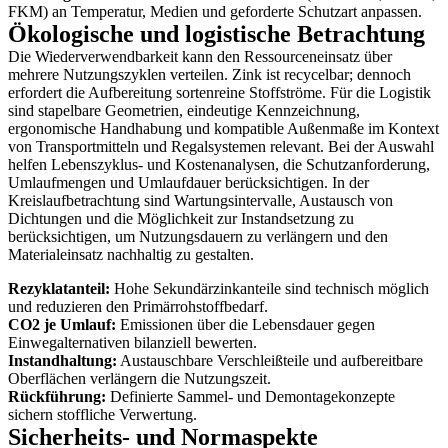
FKM) an Temperatur, Medien und geforderte Schutzart anpassen.
Ökologische und logistische Betrachtung
Die Wiederverwendbarkeit kann den Ressourceneinsatz über
mehrere Nutzungszyklen verteilen. Zink ist recycelbar; dennoch
erfordert die Aufbereitung sortenreine Stoffströme. Für die Logistik
sind stapelbare Geometrien, eindeutige Kennzeichnung,
ergonomische Handhabung und kompatible Außenmaße im Kontext
von Transportmitteln und Regalsystemen relevant. Bei der Auswahl
helfen Lebenszyklus- und Kostenanalysen, die Schutzanforderung,
Umlaufmengen und Umlaufdauer berücksichtigen. In der
Kreislaufbetrachtung sind Wartungsintervalle, Austausch von
Dichtungen und die Möglichkeit zur Instandsetzung zu
berücksichtigen, um Nutzungsdauern zu verlängern und den
Materialeinsatz nachhaltig zu gestalten.
Rezyklatanteil:
Hohe Sekundärzinkanteile sind technisch möglich
und reduzieren den Primärrohstoffbedarf.
CO2 je Umlauf:
Emissionen über die Lebensdauer gegen
Einwegalternativen bilanziell bewerten.
Instandhaltung:
Austauschbare Verschleißteile und aufbereitbare
Oberflächen verlängern die Nutzungszeit.
Rückführung:
Definierte Sammel- und Demontagekonzepte
sichern stoffliche Verwertung.
Sicherheits- und Normaspekte