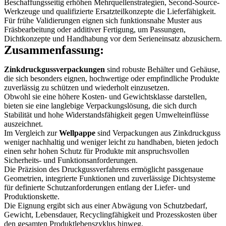
Beschaffungsseitig erhöhen Mehrquellenstrategien, Second-Source-
Werkzeuge und qualifizierte Ersatzteilkonzepte die Lieferfähigkeit.
Für frühe Validierungen eignen sich funktionsnahe Muster aus
Fräsbearbeitung oder additiver Fertigung, um Passungen,
Dichtkonzepte und Handhabung vor dem Serieneinsatz abzusichern.
Zusammenfassung:
Zinkdruckgussverpackungen
sind robuste Behälter und Gehäuse,
die sich besonders eignen, hochwertige oder empfindliche Produkte
zuverlässig zu schützen und wiederholt einzusetzen.
Obwohl sie eine höhere Kosten- und Gewichtsklasse darstellen,
bieten sie eine langlebige Verpackungslösung, die sich durch
Stabilität und hohe Widerstandsfähigkeit gegen Umwelteinflüsse
auszeichnet.
Im Vergleich zur
Wellpappe
sind Verpackungen aus Zinkdruckguss
weniger nachhaltig und weniger leicht zu handhaben, bieten jedoch
einen sehr hohen Schutz für Produkte mit anspruchsvollen
Sicherheits- und Funktionsanforderungen.
Die Präzision des Druckgussverfahrens ermöglicht passgenaue
Geometrien, integrierte Funktionen und zuverlässige Dichtsysteme
für definierte Schutzanforderungen entlang der Liefer- und
Produktionskette.
Die Eignung ergibt sich aus einer Abwägung von Schutzbedarf,
Gewicht, Lebensdauer, Recyclingfähigkeit und Prozesskosten über
den gesamten Produktlebenszyklus hinweg.