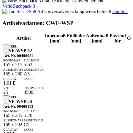
VarioBuchpack 3
DuoStar
Artikelvarianten: CWF-WSP
Innenmaß
Füllhöhe
Außenmaß
Passend
Artikel
Qu
[mm]
[mm]
[mm]
für
CWF-WSP 52
Art.-Nr. 00400084
155 x 217
5-52
159 x 260
A5
1.01 E
25
4500
CWF-WSP 54
Art.-Nr. 00400113
165 x 245
5-70
169 x 292
C5