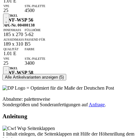
1.01 E
25
4500
CWF-WSP 56
Art.-Nr. 00400138
185 x 270
5-62
189 x 310
B5
1.01 E
25
3400
CWF-WSP 58
Alle Artikelvarianten anzeigen (5)
Art.-Nr. 00400141
215 x 302
5-73
= Optimiert für die Maße der Deutschen Post
A4
219
Abnahme: palettenweise
x 342
Sondergrößen und Sonderanfertigungen auf
Anfrage
.
1.01 E
Anleitung
25
2250
CWF-WSP 60
1
Inhalt einlegen, die Seitenklappen mit Hilfe der Höhenrillung dem
Art.-Nr. 00400144