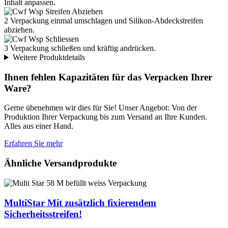
Inhalt anpassen.
250 x 310
5-70
2
Verpackung einmal umschlagen und Silikon-Abdeckstreifen
254 x 352
A4+
abziehen.
1.01 E
3
Verpackung schließen und kräftig andrücken.
Weitere Produktdetails
25
2250
Ihnen fehlen Kapazitäten für das Verpacken Ihrer
Ware?
Gerne übenehmen wir dies für Sie! Unser Angebot: Von der
Produktion Ihrer Verpackung bis zum Versand an Ihre Kunden.
Alles aus einer Hand.
Erfahren Sie mehr
Ähnliche Versandprodukte
MultiStar
Mit zusätzlich fixierendem
Sicherheitsstreifen!