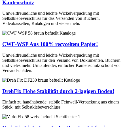
1.30 D
Kantenschutz
25
1350
Umweltfreundliche und leichte Wickelverpackung mit
64 M
Selbstklebeverschluss für das Versenden von Büchern,
Art.-Nr. 00400260
Videokassetten, Katalogen und vieles mehr.
270 x 330
0-76
276 x 383
C4+
CWF-WSP
Aus 100% recyceltem Papier!
1.30 D
Umweltfreundliche und leichte Wickelverpackung mit
25
1350
Selbstklebeverschluss für den Versand von Dokumenten, Büchern
und vieles mehr. Umlaufender, einfacher Kantenschutz schont vor
67 M
Versandschäden.
Art.-Nr. 00400264
290 x 380
0-80
296 x 434
B4+
DrehFix
Hohe Stabilität durch 2-lagigen Boden!
1.30 D
Einfach zu handhabende, stabile Feinwell-Verpackung aus einem
25
1350
Stück, mit Selbstklebeverschluss.
68 M
Art.-Nr. 00400266