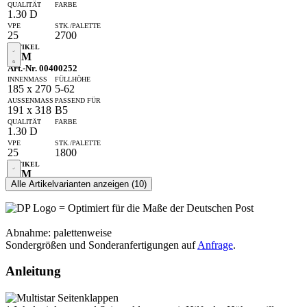
1.30 D
25
2700
56 M
Art.-Nr. 00400252
185 x 270
5-62
191 x 318
B5
1.30 D
25
1800
58 M
Alle Artikelvarianten anzeigen (10)
Art.-Nr. 00400254
215 x 302
5-73
= Optimiert für die Maße der Deutschen Post
A4
223
Abnahme: palettenweise
x 353
Sondergrößen und Sonderanfertigungen auf
Anfrage
.
1.30 D
Anleitung
25
1350
61 M