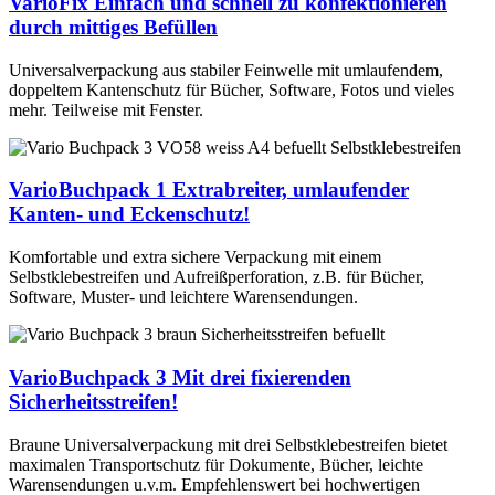
VarioFix
Einfach und schnell zu konfektionieren
320 x 455
0-54
durch mittiges Befüllen
326 x 505
A3+
Universalverpackung aus stabiler Feinwelle mit umlaufendem,
1.30 D
doppeltem Kantenschutz für Bücher, Software, Fotos und vieles
25
900
mehr. Teilweise mit Fenster.
VarioBuchpack 1
Extrabreiter, umlaufender
Kanten- und Eckenschutz!
Komfortable und extra sichere Verpackung mit einem
Selbstklebestreifen und Aufreißperforation, z.B. für Bücher,
Software, Muster- und leichtere Warensendungen.
VarioBuchpack 3
Mit drei fixierenden
Sicherheitsstreifen!
Braune Universalverpackung mit drei Selbstklebestreifen bietet
maximalen Transportschutz für Dokumente, Bücher, leichte
Warensendungen u.v.m. Empfehlenswert bei hochwertigen