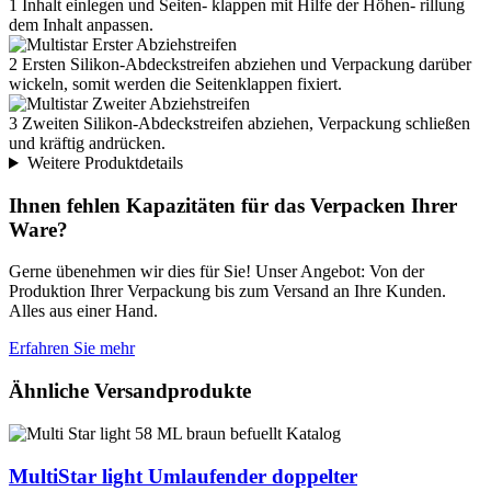
1
Inhalt einlegen und Seiten- klappen mit Hilfe der Höhen- rillung
Art.-Nr. 00400256
dem Inhalt anpassen.
250 x 300
5-97
2
Ersten Silikon-Abdeckstreifen abziehen und Verpackung darüber
256 x 350
A4+
wickeln, somit werden die Seitenklappen fixiert.
1.30 D
3
Zweiten Silikon-Abdeckstreifen abziehen, Verpackung schließen
und kräftig andrücken.
25
1350
Weitere Produktdetails
62 M
Ihnen fehlen Kapazitäten für das Verpacken Ihrer
Art.-Nr. 00400258
Ware?
250 x 325
0-76
256 x 380
C4
Gerne übenehmen wir dies für Sie! Unser Angebot: Von der
Produktion Ihrer Verpackung bis zum Versand an Ihre Kunden.
1.30 D
Alles aus einer Hand.
25
1350
Erfahren Sie mehr
65 M
Ähnliche Versandprodukte
Art.-Nr. 00400262
260 x 350
0-97
268 x 400
C4+
MultiStar light
Umlaufender doppelter