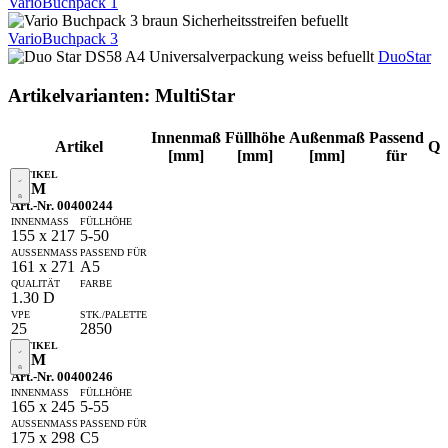
VarioBuchpack 1
VarioBuchpack 3
DuoStar
Artikelvarianten: MultiStar
Innenmaß
Füllhöhe
Außenmaß
Passend
Artikel
Qu
[mm]
[mm]
[mm]
für
52 M
Art.-Nr. 00400244
155 x 217
5-50
161 x 271
A5
1.30 D
25
2850
54 M
Art.-Nr. 00400246
165 x 245
5-55
175 x 298
C5