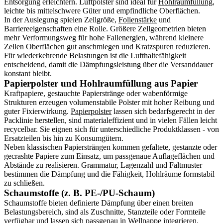
Entsorgung erleichtern. Luftpolster sind ideal für
Hohlraumfüllung
,
leichte bis mittelschwere Güter und empfindliche Oberflächen.
In der Auslegung spielen Zellgröße,
Folienstärke
und
Barriereeigenschaften eine Rolle. Größere Zellgeometrien bieten
mehr Verformungsweg für hohe Fallenergien, während kleinere
Zellen Oberflächen gut anschmiegen und Kratzspuren reduzieren.
Für wiederkehrende Belastungen ist die Lufthaltefähigkeit
entscheidend, damit die Dämpfungsleistung über die Versanddauer
konstant bleibt.
Papierpolster und Hohlraumfüllung aus Papier
Kraftpapiere, gestauchte Papierstränge oder wabenförmige
Strukturen erzeugen volumenstabile Polster mit hoher Reibung und
guter Fixierwirkung.
Papierpolster
lassen sich bedarfsgerecht in der
Packlinie herstellen, sind materialeffizient und in vielen Fällen leicht
recycelbar. Sie eignen sich für unterschiedliche Produktklassen - von
Ersatzteilen bis hin zu Konsumgütern.
Neben klassischen Papiersträngen kommen gefaltete, gestanzte oder
gecrashte Papiere zum Einsatz, um passgenaue Auflageflächen und
Abstände zu realisieren. Grammatur, Lagenzahl und Faltmuster
bestimmen die Dämpfung und die Fähigkeit, Hohlräume formstabil
zu schließen.
Schaumstoffe (z. B. PE-/PU-Schaum)
Schaumstoffe bieten definierte Dämpfung über einen breiten
Belastungsbereich, sind als Zuschnitte, Stanzteile oder Formteile
verfügbar und lassen sich passgenau in Wellpappe integrieren.