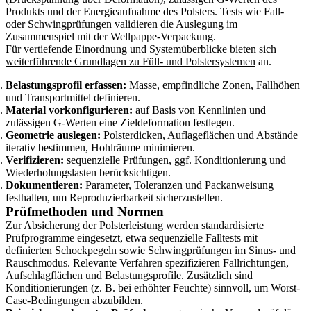
Produkts und der Energieaufnahme des Polsters. Tests wie Fall-
oder Schwingprüfungen validieren die Auslegung im
Zusammenspiel mit der Wellpappe-Verpackung.
Für vertiefende Einordnung und Systemüberblicke bieten sich
weiterführende Grundlagen zu Füll- und Polstersystemen
an.
Belastungsprofil erfassen:
Masse, empfindliche Zonen, Fallhöhen
und Transportmittel definieren.
Material vorkonfigurieren:
auf Basis von Kennlinien und
zulässigen G‑Werten eine Zieldeformation festlegen.
Geometrie auslegen:
Polsterdicken, Auflageflächen und Abstände
iterativ bestimmen, Hohlräume minimieren.
Verifizieren:
sequenzielle Prüfungen, ggf. Konditionierung und
Wiederholungslasten berücksichtigen.
Dokumentieren:
Parameter, Toleranzen und
Packanweisung
festhalten, um Reproduzierbarkeit sicherzustellen.
Prüfmethoden und Normen
Zur Absicherung der Polsterleistung werden standardisierte
Prüfprogramme eingesetzt, etwa sequenzielle Falltests mit
definierten Schockpegeln sowie Schwingprüfungen im Sinus- und
Rauschmodus. Relevante Verfahren spezifizieren Fallrichtungen,
Aufschlagflächen und Belastungsprofile. Zusätzlich sind
Konditionierungen (z. B. bei erhöhter Feuchte) sinnvoll, um Worst-
Case-Bedingungen abzubilden.