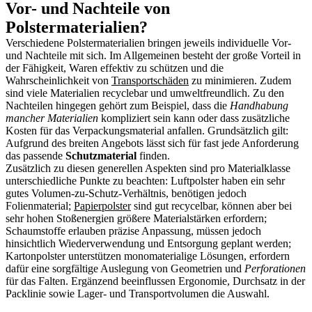
Vor- und Nachteile von
Polstermaterialien?
Verschiedene Polstermaterialien bringen jeweils individuelle Vor-
und Nachteile mit sich. Im Allgemeinen besteht der große Vorteil in
der Fähigkeit, Waren effektiv zu schützen und die
Wahrscheinlichkeit von
Transportschäden
zu minimieren. Zudem
sind viele Materialien recyclebar und umweltfreundlich. Zu den
Nachteilen hingegen gehört zum Beispiel, dass die
Handhabung
mancher Materialien
kompliziert sein kann oder dass zusätzliche
Kosten für das Verpackungsmaterial anfallen. Grundsätzlich gilt:
Aufgrund des breiten Angebots lässt sich für fast jede Anforderung
das passende
Schutzmaterial
finden.
Zusätzlich zu diesen generellen Aspekten sind pro Materialklasse
unterschiedliche Punkte zu beachten: Luftpolster haben ein sehr
gutes Volumen-zu-Schutz-Verhältnis, benötigen jedoch
Folienmaterial;
Papierpolster
sind gut recycelbar, können aber bei
sehr hohen Stoßenergien größere Materialstärken erfordern;
Schaumstoffe erlauben präzise Anpassung, müssen jedoch
hinsichtlich Wiederverwendung und Entsorgung geplant werden;
Kartonpolster unterstützen monomaterialige Lösungen, erfordern
dafür eine sorgfältige Auslegung von Geometrien und
Perforationen
für das Falten. Ergänzend beeinflussen Ergonomie, Durchsatz in der
Packlinie sowie Lager- und Transportvolumen die Auswahl.