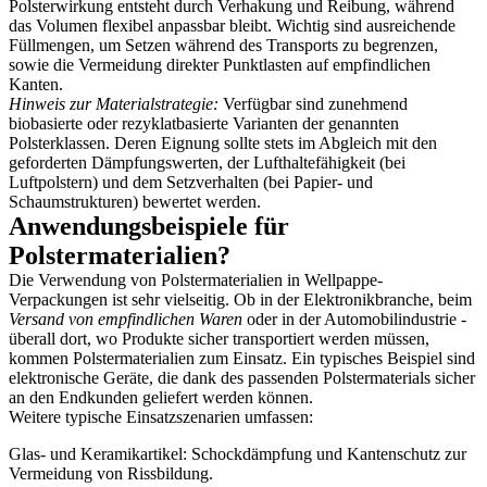
Polsterwirkung entsteht durch Verhakung und Reibung, während
das Volumen flexibel anpassbar bleibt. Wichtig sind ausreichende
Füllmengen, um Setzen während des Transports zu begrenzen,
sowie die Vermeidung direkter Punktlasten auf empfindlichen
Kanten.
Hinweis zur Materialstrategie:
Verfügbar sind zunehmend
biobasierte oder rezyklatbasierte Varianten der genannten
Polsterklassen. Deren Eignung sollte stets im Abgleich mit den
geforderten Dämpfungswerten, der Lufthaltefähigkeit (bei
Luftpolstern) und dem Setzverhalten (bei Papier- und
Schaumstrukturen) bewertet werden.
Anwendungsbeispiele für
Polstermaterialien?
Die Verwendung von Polstermaterialien in Wellpappe-
Verpackungen ist sehr vielseitig. Ob in der Elektronikbranche, beim
Versand von empfindlichen Waren
oder in der Automobilindustrie -
überall dort, wo Produkte sicher transportiert werden müssen,
kommen Polstermaterialien zum Einsatz. Ein typisches Beispiel sind
elektronische Geräte, die dank des passenden Polstermaterials sicher
an den Endkunden geliefert werden können.
Weitere typische Einsatzszenarien umfassen:
Glas- und Keramikartikel: Schockdämpfung und Kantenschutz zur
Vermeidung von Rissbildung.