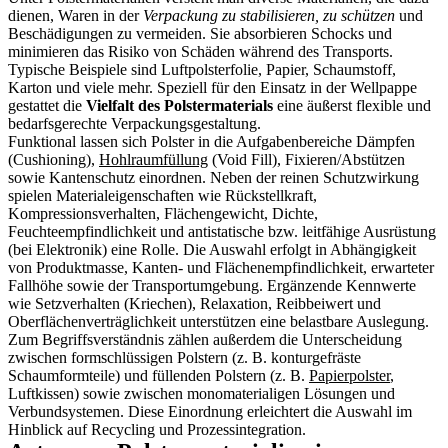
dienen, Waren in der
Verpackung zu stabilisieren, zu schützen
und
Beschädigungen zu vermeiden. Sie absorbieren Schocks und
minimieren das Risiko von Schäden während des Transports.
Typische Beispiele sind Luftpolsterfolie, Papier, Schaumstoff,
Karton und viele mehr. Speziell für den Einsatz in der Wellpappe
gestattet die
Vielfalt des Polstermaterials
eine äußerst flexible und
bedarfsgerechte Verpackungsgestaltung.
Funktional lassen sich Polster in die Aufgabenbereiche Dämpfen
(Cushioning),
Hohlraumfüllung
(Void Fill), Fixieren/Abstützen
sowie Kantenschutz einordnen. Neben der reinen Schutzwirkung
spielen Materialeigenschaften wie Rückstellkraft,
Kompressionsverhalten, Flächengewicht, Dichte,
Feuchteempfindlichkeit und antistatische bzw. leitfähige Ausrüstung
(bei Elektronik) eine Rolle. Die Auswahl erfolgt in Abhängigkeit
von Produktmasse, Kanten- und Flächenempfindlichkeit, erwarteter
Fallhöhe sowie der Transportumgebung. Ergänzende Kennwerte
wie Setzverhalten (Kriechen), Relaxation, Reibbeiwert und
Oberflächenverträglichkeit unterstützen eine belastbare Auslegung.
Zum Begriffsverständnis zählen außerdem die Unterscheidung
zwischen formschlüssigen Polstern (z. B. konturgefräste
Schaumformteile) und füllenden Polstern (z. B.
Papierpolster
,
Luftkissen) sowie zwischen monomaterialigen Lösungen und
Verbundsystemen. Diese Einordnung erleichtert die Auswahl im
Hinblick auf Recycling und Prozessintegration.