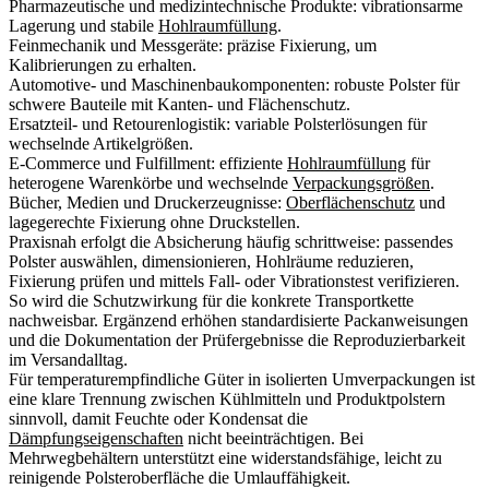
Pharmazeutische und medizintechnische Produkte: vibrationsarme
Lagerung und stabile
Hohlraumfüllung
.
Feinmechanik und Messgeräte: präzise Fixierung, um
Kalibrierungen zu erhalten.
Automotive- und Maschinenbaukomponenten: robuste Polster für
schwere Bauteile mit Kanten- und Flächenschutz.
Ersatzteil- und Retourenlogistik: variable Polsterlösungen für
wechselnde Artikelgrößen.
E-Commerce und Fulfillment: effiziente
Hohlraumfüllung
für
heterogene Warenkörbe und wechselnde
Verpackungsgrößen
.
Bücher, Medien und Druckerzeugnisse:
Oberflächenschutz
und
lagegerechte Fixierung ohne Druckstellen.
Praxisnah erfolgt die Absicherung häufig schrittweise: passendes
Polster auswählen, dimensionieren, Hohlräume reduzieren,
Fixierung prüfen und mittels Fall- oder Vibrationstest verifizieren.
So wird die Schutzwirkung für die konkrete Transportkette
nachweisbar. Ergänzend erhöhen standardisierte Packanweisungen
und die Dokumentation der Prüfergebnisse die Reproduzierbarkeit
im Versandalltag.
Für temperaturempfindliche Güter in isolierten Umverpackungen ist
eine klare Trennung zwischen Kühlmitteln und Produktpolstern
sinnvoll, damit Feuchte oder Kondensat die
Dämpfungseigenschaften
nicht beeinträchtigen. Bei
Mehrwegbehältern unterstützt eine widerstandsfähige, leicht zu
reinigende Polsteroberfläche die Umlauffähigkeit.