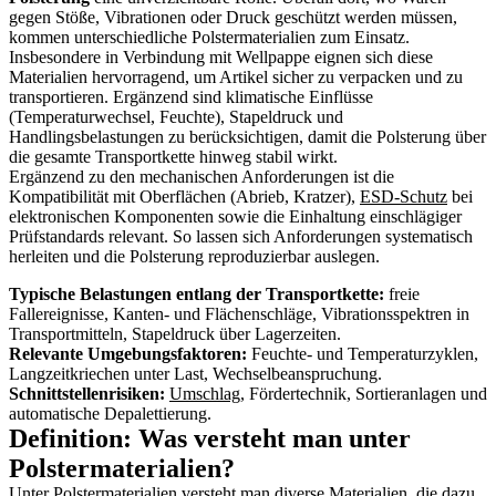
gegen Stöße, Vibrationen oder Druck geschützt werden müssen,
kommen unterschiedliche Polstermaterialien zum Einsatz.
Insbesondere in Verbindung mit Wellpappe eignen sich diese
Materialien hervorragend, um Artikel sicher zu verpacken und zu
transportieren. Ergänzend sind klimatische Einflüsse
(Temperaturwechsel, Feuchte), Stapeldruck und
Handlingsbelastungen zu berücksichtigen, damit die Polsterung über
die gesamte Transportkette hinweg stabil wirkt.
Ergänzend zu den mechanischen Anforderungen ist die
Kompatibilität mit Oberflächen (Abrieb, Kratzer),
ESD-Schutz
bei
elektronischen Komponenten sowie die Einhaltung einschlägiger
Prüfstandards relevant. So lassen sich Anforderungen systematisch
herleiten und die Polsterung reproduzierbar auslegen.
Typische Belastungen entlang der Transportkette:
freie
Fallereignisse, Kanten- und Flächenschläge, Vibrationsspektren in
Transportmitteln, Stapeldruck über Lagerzeiten.
Relevante Umgebungsfaktoren:
Feuchte- und Temperaturzyklen,
Langzeitkriechen unter Last, Wechselbeanspruchung.
Schnittstellenrisiken:
Umschlag
, Fördertechnik, Sortieranlagen und
automatische Depalettierung.
Definition: Was versteht man unter
Polstermaterialien?
Unter Polstermaterialien versteht man diverse Materialien, die dazu