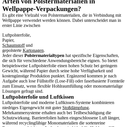
Arten von Polstermaterialien in
Wellpappe-Verpackungen?
Es gibt eine Vielzahl von Polstermaterialien, die in Verbindung mit
Wellpappe verwendet werden können. Dabei unterscheidet man in
erster Linie zwischen
Luftpolsterfolie,
Papier,
Schaumstoff
und
gepolsterte
Kartonagen
.
Jeder dieser
Polstermaterialtypen
hat spezifische Eigenschaften,
die sich für verschiedene Anwendungsbereiche eignen. So bietet
beispielsweise Luftpolsterfolie einen hohen Schutz bei geringem
Gewicht, während Papier durch seine hohe Verfügbarkeit und
kostengünstige Produktion punktet. Ergänzend kommen je nach
Aufgabe auch lose Füllstoffe (Lose-Fill) oder faserbasierte Formteile
zum Einsatz, wenn flexible Hohlraumfüllung oder monomaterialige
Lösungen gefragt sind.
Luftpolsterfolie und Luftkissen
Luftpolsterfolie und moderne Luftkissen-Systeme kombinieren
niedriges Eigengewicht mit guter
Stoßdämpfung
.
Mehrkammersysteme erhalten auch bei Teilbeschädigung die
Schutzwirkung. Barrierefolien halten eingeschlossene Luft länger,
während recyclingfähige Monomaterialien die sortenreine