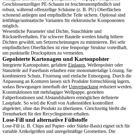
Geschlossenzelliger PE-Schaum ist feuchteunempfindlich und
robust, während offenzellige Schäume (z. B. PU) Oberflächen
schonend anliegen und empfindliche Teile sichern. Optional sind
leitfähige/antistatische Varianten für elektronische Komponenten
möglich.
Wesentliche Parameter sind Dichte, Stauchhärte und
Rückstellverhalten. Für schwere Bauteile werden häufig höhere
Dichten gewählt, um Setzerscheinungen zu minimieren. Bei sehr
empfindlichen Oberflächen ist eine feinporige Struktur vorteilhaft,
um punktuelle Druckspitzen zu vermeiden.
Gepolsterte Kartonagen und Kartonpolster
Integrierte Kartonpolster, gefaltete
Einlagen
, Wellenpolster oder
Stanzteile auf Faserbasis erlauben eine monomaterialige Lösung. Sie
kombinieren Schutz, Fixierung und einfache Entsorgung. Durch die
Anpassung an Konturen lassen sich Produkte formschlüssig lagern,
sodass Bewegungen innerhalb der
Umverpackung
reduziert werden.
Konstruktionen mit mehrlagiger Wellpappe, gezielten
Faltperforationen und Abstandshaltern ermöglichen definierte
Lastpfade. So wird die Kraft von Außenstößen kontrolliert
abgeleitet, ohne das Produkt zu überlasten. Gleichzeitig bleibt die
Trennbarkeit für den Recyclingstrom erhalten.
Lose-Fill und alternative Füllstoffe
Lose-Fill (z. B. Chips auf Papier- oder Stärke-Basis) eignet sich für
variable Artikelgrößen und unregelmäßige Geometrien. Die