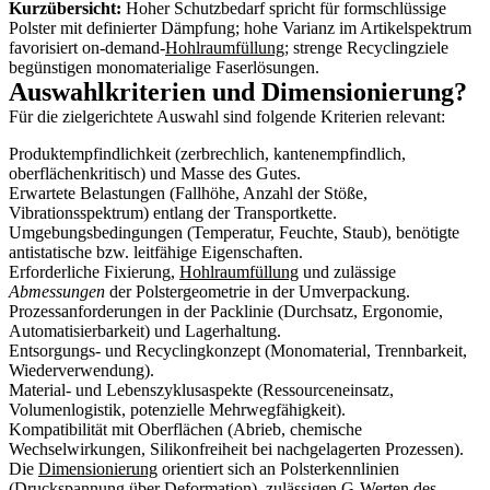
Kurzübersicht:
Hoher Schutzbedarf spricht für formschlüssige
Polster mit definierter Dämpfung; hohe Varianz im Artikelspektrum
favorisiert on-demand-
Hohlraumfüllung
; strenge Recyclingziele
begünstigen monomaterialige Faserlösungen.
Auswahlkriterien und Dimensionierung?
Für die zielgerichtete Auswahl sind folgende Kriterien relevant:
Produktempfindlichkeit (zerbrechlich, kantenempfindlich,
oberflächenkritisch) und Masse des Gutes.
Erwartete Belastungen (Fallhöhe, Anzahl der Stöße,
Vibrationsspektrum) entlang der Transportkette.
Umgebungsbedingungen (Temperatur, Feuchte, Staub), benötigte
antistatische bzw. leitfähige Eigenschaften.
Erforderliche Fixierung,
Hohlraumfüllung
und zulässige
Abmessungen
der Polstergeometrie in der Umverpackung.
Prozessanforderungen in der Packlinie (Durchsatz, Ergonomie,
Automatisierbarkeit) und Lagerhaltung.
Entsorgungs- und Recyclingkonzept (Monomaterial, Trennbarkeit,
Wiederverwendung).
Material- und Lebenszyklusaspekte (Ressourceneinsatz,
Volumenlogistik, potenzielle Mehrwegfähigkeit).
Kompatibilität mit Oberflächen (Abrieb, chemische
Wechselwirkungen, Silikonfreiheit bei nachgelagerten Prozessen).
Die
Dimensionierung
orientiert sich an Polsterkennlinien
(Druckspannung über Deformation), zulässigen G‑Werten des