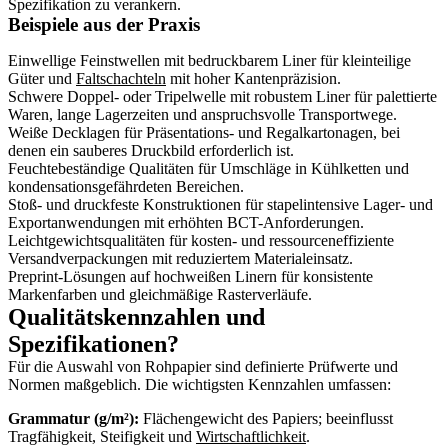
Spezifikation zu verankern.
Beispiele aus der Praxis
Einwellige Feinstwellen mit bedruckbarem Liner für kleinteilige
Güter und
Faltschachteln
mit hoher Kantenpräzision.
Schwere Doppel- oder Tripelwelle mit robustem Liner für palettierte
Waren, lange Lagerzeiten und anspruchsvolle Transportwege.
Weiße Decklagen für Präsentations- und Regalkartonagen, bei
denen ein sauberes Druckbild erforderlich ist.
Feuchtebeständige Qualitäten für Umschläge in Kühlketten und
kondensationsgefährdeten Bereichen.
Stoß- und druckfeste Konstruktionen für stapelintensive Lager- und
Exportanwendungen mit erhöhten BCT-Anforderungen.
Leichtgewichtsqualitäten für kosten- und ressourceneffiziente
Versandverpackungen mit reduziertem Materialeinsatz.
Preprint-Lösungen auf hochweißen Linern für konsistente
Markenfarben und gleichmäßige Rasterverläufe.
Qualitätskennzahlen und
Spezifikationen?
Für die Auswahl von Rohpapier sind definierte Prüfwerte und
Normen maßgeblich. Die wichtigsten Kennzahlen umfassen:
Grammatur (g/m²):
Flächengewicht des Papiers; beeinflusst
Tragfähigkeit, Steifigkeit und
Wirtschaftlichkeit
.