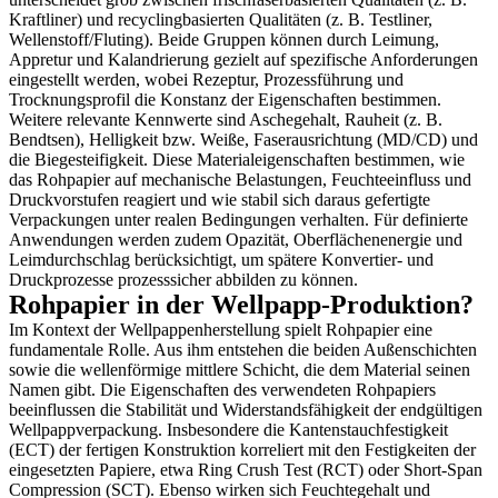
Kraftliner) und recyclingbasierten Qualitäten (z. B. Testliner,
Wellenstoff/Fluting). Beide Gruppen können durch Leimung,
Appretur und Kalandrierung gezielt auf spezifische Anforderungen
eingestellt werden, wobei Rezeptur, Prozessführung und
Trocknungsprofil die Konstanz der Eigenschaften bestimmen.
Weitere relevante Kennwerte sind Aschegehalt, Rauheit (z. B.
Bendtsen), Helligkeit bzw. Weiße, Faserausrichtung (MD/CD) und
die Biegesteifigkeit. Diese Materialeigenschaften bestimmen, wie
das Rohpapier auf mechanische Belastungen, Feuchteeinfluss und
Druckvorstufen reagiert und wie stabil sich daraus gefertigte
Verpackungen unter realen Bedingungen verhalten. Für definierte
Anwendungen werden zudem Opazität, Oberflächenenergie und
Leimdurchschlag berücksichtigt, um spätere Konvertier- und
Druckprozesse prozesssicher abbilden zu können.
Rohpapier in der Wellpapp-Produktion?
Im Kontext der Wellpappenherstellung spielt Rohpapier eine
fundamentale Rolle. Aus ihm entstehen die beiden Außenschichten
sowie die wellenförmige mittlere Schicht, die dem Material seinen
Namen gibt. Die Eigenschaften des verwendeten Rohpapiers
beeinflussen die Stabilität und Widerstandsfähigkeit der endgültigen
Wellpappverpackung. Insbesondere die Kantenstauchfestigkeit
(ECT) der fertigen Konstruktion korreliert mit den Festigkeiten der
eingesetzten Papiere, etwa Ring Crush Test (RCT) oder Short-Span
Compression (SCT). Ebenso wirken sich Feuchtegehalt und