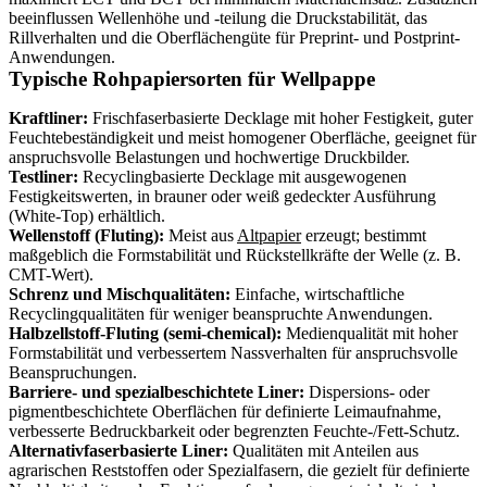
beeinflussen Wellenhöhe und -teilung die Druckstabilität, das
Rillverhalten und die Oberflächengüte für Preprint- und Postprint-
Anwendungen.
Typische Rohpapiersorten für Wellpappe
Kraftliner:
Frischfaserbasierte Decklage mit hoher Festigkeit, guter
Feuchtebeständigkeit und meist homogener Oberfläche, geeignet für
anspruchsvolle Belastungen und hochwertige Druckbilder.
Testliner:
Recyclingbasierte Decklage mit ausgewogenen
Festigkeitswerten, in brauner oder weiß gedeckter Ausführung
(White-Top) erhältlich.
Wellenstoff (Fluting):
Meist aus
Altpapier
erzeugt; bestimmt
maßgeblich die Formstabilität und Rückstellkräfte der Welle (z. B.
CMT-Wert).
Schrenz und Mischqualitäten:
Einfache, wirtschaftliche
Recyclingqualitäten für weniger beanspruchte Anwendungen.
Halbzellstoff-Fluting (semi-chemical):
Medienqualität mit hoher
Formstabilität und verbessertem Nassverhalten für anspruchsvolle
Beanspruchungen.
Barriere- und spezialbeschichtete Liner:
Dispersions- oder
pigmentbeschichtete Oberflächen für definierte Leimaufnahme,
verbesserte Bedruckbarkeit oder begrenzten Feuchte-/Fett-Schutz.
Alternativfaserbasierte Liner:
Qualitäten mit Anteilen aus
agrarischen Reststoffen oder Spezialfasern, die gezielt für definierte