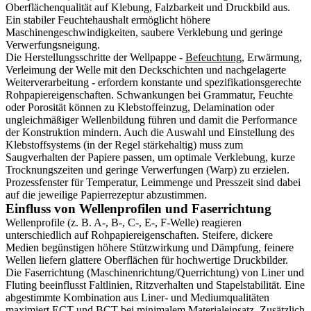
Oberflächenqualität auf Klebung, Falzbarkeit und Druckbild aus.
Ein stabiler Feuchtehaushalt ermöglicht höhere
Maschinengeschwindigkeiten, saubere Verklebung und geringe
Verwerfungsneigung.
Die Herstellungsschritte der Wellpappe -
Befeuchtung
, Erwärmung,
Verleimung der Welle mit den Deckschichten und nachgelagerte
Weiterverarbeitung - erfordern konstante und spezifikationsgerechte
Rohpapiereigenschaften. Schwankungen bei Grammatur, Feuchte
oder Porosität können zu Klebstoffeinzug, Delamination oder
ungleichmäßiger Wellenbildung führen und damit die Performance
der Konstruktion mindern. Auch die Auswahl und Einstellung des
Klebstoffsystems (in der Regel stärkehaltig) muss zum
Saugverhalten der Papiere passen, um optimale Verklebung, kurze
Trocknungszeiten und geringe Verwerfungen (Warp) zu erzielen.
Prozessfenster für Temperatur, Leimmenge und Presszeit sind dabei
auf die jeweilige Papierrezeptur abzustimmen.
Einfluss von Wellenprofilen und Faserrichtung
Wellenprofile (z. B. A-, B-, C-, E-, F-Welle) reagieren
unterschiedlich auf Rohpapiereigenschaften. Steifere, dickere
Medien begünstigen höhere Stützwirkung und Dämpfung, feinere
Wellen liefern glattere Oberflächen für hochwertige Druckbilder.
Die Faserrichtung (Maschinenrichtung/Querrichtung) von Liner und
Fluting beeinflusst Faltlinien, Ritzverhalten und Stapelstabilität. Eine
abgestimmte Kombination aus Liner- und Mediumqualitäten
maximiert ECT und BCT bei minimalem Materialeinsatz. Zusätzlich