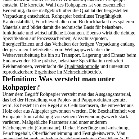
entsteht. Die korrekte Wahl des Rohpapiers ist von essenzieller
Bedeutung, da sie maßgeblich über die Qualität der hergestellten
Verpackung entscheidet. Rohpapier beeinflusst Tragfähigkeit,
Kantenstabilität, Feuchteverhalten und Bedruckbarkeit des späteren
Materials und bildet damit die technische Basis für belastbare,
funktionale und wirtschaftliche Lösungen. Ebenso wirkt die richtige
Spezifikation auf Prozesssicherheit, Ausschussquoten,
Energieeffizienz
und das Verhalten der fertigen Verpackung entlang
der gesamten Lieferkette - vom Wellpappwerk über die
Weiterverarbeitung bis hin zu Transport, Lagerung und Einsatz beim
Endanwender. Eine präzise, belastbare Spezifikation reduziert
Reklamationen, vereinfacht die
Qualitätskontrolle
und unterstützt
reproduzierbare Ergebnisse im Mehrschichtbetrieb.
Definition: Was versteht man unter
Rohpapier?
Unter dem Begriff Rohpapier versteht man das Ausgangsmaterial,
das bei der Herstellung von Papier- und Pappprodukten genutzt
wird. Es besteht in der Regel aus Cellulosefasern, die entweder aus
Holz oder aus
Altpapier
gewonnen werden. Die Beschaffenheit von
Rohpapier kann abhängig von seinem Verwendungszweck stark
variieren. Maßgebliche Parameter sind unter anderem
Flächengewicht (Grammatur), Dicke, Faserlänge und -mischung,
Feuchtegehalt, Oberflächenleimung und Festigkeitswerte. Man
unterscheidet grob zwischen frischfaserbasierten Qualitäten (z. B.