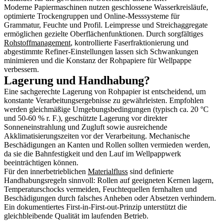
Moderne Papiermaschinen nutzen geschlossene Wasserkreisläufe,
optimierte Trockengruppen und Online-Messsysteme für
Grammatur, Feuchte und Profil. Leimpresse und Streichaggregate
ermöglichen gezielte Oberflächenfunktionen. Durch sorgfältiges
Rohstoffmanagement
, kontrollierte Faserfraktionierung und
abgestimmte Refiner-Einstellungen lassen sich Schwankungen
minimieren und die Konstanz der Rohpapiere für Wellpappe
verbessern.
Lagerung und Handhabung?
Eine sachgerechte Lagerung von Rohpapier ist entscheidend, um
konstante Verarbeitungsergebnisse zu gewährleisten. Empfohlen
werden gleichmäßige Umgebungsbedingungen (typisch ca. 20 °C
und 50-60 % r. F.), geschützte Lagerung vor direkter
Sonneneinstrahlung und Zugluft sowie ausreichende
Akklimatisierungszeiten vor der Verarbeitung. Mechanische
Beschädigungen an Kanten und Rollen sollten vermieden werden,
da sie die Bahnfestigkeit und den Lauf im Wellpappwerk
beeinträchtigen können.
Für den innerbetrieblichen
Materialfluss
sind definierte
Handhabungsregeln sinnvoll: Rollen auf geeigneten Kernen lagern,
Temperaturschocks vermeiden, Feuchtequellen fernhalten und
Beschädigungen durch falsches Anheben oder Absetzen verhindern.
Ein dokumentiertes First-in-First-out-Prinzip unterstützt die
gleichbleibende Qualität im laufenden Betrieb.