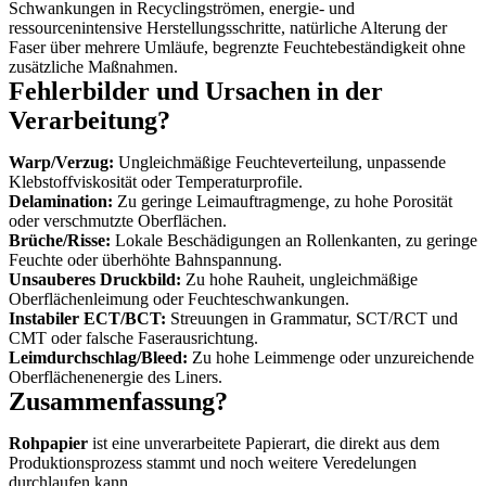
Schwankungen in Recyclingströmen, energie- und
ressourcenintensive Herstellungsschritte, natürliche Alterung der
Faser über mehrere Umläufe, begrenzte Feuchtebeständigkeit ohne
zusätzliche Maßnahmen.
Fehlerbilder und Ursachen in der
Verarbeitung?
Warp/Verzug:
Ungleichmäßige Feuchteverteilung, unpassende
Klebstoffviskosität oder Temperaturprofile.
Delamination:
Zu geringe Leimauftragmenge, zu hohe Porosität
oder verschmutzte Oberflächen.
Brüche/Risse:
Lokale Beschädigungen an Rollenkanten, zu geringe
Feuchte oder überhöhte Bahnspannung.
Unsauberes Druckbild:
Zu hohe Rauheit, ungleichmäßige
Oberflächenleimung oder Feuchteschwankungen.
Instabiler ECT/BCT:
Streuungen in Grammatur, SCT/RCT und
CMT oder falsche Faserausrichtung.
Leimdurchschlag/Bleed:
Zu hohe Leimmenge oder unzureichende
Oberflächenenergie des Liners.
Zusammenfassung?
Rohpapier
ist eine unverarbeitete Papierart, die direkt aus dem
Produktionsprozess stammt und noch weitere Veredelungen
durchlaufen kann.