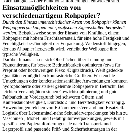
Nachhaltigkeits- oder Funktionsanforderungen entwickelt sind.
Einsatzmöglichkeiten von
verschiedenartigem Rohpapier?
Durch den Einsatz unterschiedlicher Arten von Rohpapier können
Wellpappverpackungen mit spezifischen Eigenschaften hergestellt
werden.
Beispielsweise sorgt der Einsatz von Kraftliner, einem
Rohpapier mit hohem Frischfaseranteil, für eine hohe Festigkeit und
Feuchtigkeitsbeständigkeit der Verpackung. Wellenstoff hingegen,
der aus
Altpapier
hergestellt wird, verleiht der Wellpappe ihre
typische Welligkeit.
Darüber hinaus lassen sich Oberflächen über Leimung und
Pigmentierung für bessere Bedruckbarkeit optimieren (etwa für
Preprint oder hochwertigen Flexo-/Digitaldruck). Weiß gedeckte
Qualitäten ermöglichen kontrastreiche Grafiken. Für feuchte
Umgebungen oder kondensationsanfällige Anwendungen kommen
hydrophobierte oder stärker geleimte Rohpapiere in Betracht. Bei
leichten Versandgütern stehen Gewichtsoptimierung und gute
Faltbarkeit im Vordergrund; bei schweren Gütern sind
Kantenstauchfestigkeit, Durchstoß- und Berstfestigkeit vorrangig.
Anwendungen reichen von E‑Commerce-Versand und Ersatzteil-
Logistik über Lebensmittel-nahe Sekundärverpackungen bis hin zu
Maschinen-, Möbel- und Gefahrgutumverpackungen, jeweils mit
spezifischen Papieranforderungen. Je nach Transport- und
Lagerprofil sind passende Prüf- und Sicherheitsmargen in der