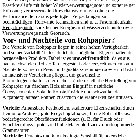
Faserkreisläufe mit hoher Wiederverwertungsquote und sortenreiner
Erfassung verbessern die Umweltauswirkungen ohne die
Performance der daraus gefertigten Verpackungen zu
beeinträchtigen. Relevante Kennzahlen sind u. a. Faserumlaufzahl,
Recyclingquote
, spezifischer Energie- und Wasserverbrauch sowie
Verwertungswege nach Gebrauch.
Vor- und Nachteile von Rohpapier?
Die Vorteile von Rohpapier liegen in seiner hohen Verfügbarkeit
und seiner Variabilität hinsichtlich der möglichen Eigenschaften der
hergestellten Produkte. Dabei ist es
umweltfreundlich
, da es aus
nachwachsenden Rohstoffen hergestellt oder recycelt werden kann.
Nachteile können in Preis- und Qualitätsstreuungen sowie im Bedarf
an intensiver Verarbeitung liegen, um gewünschte
Produkteigenschaften zu erreichen. Zudem stellt die Herstellung von
Rohpapier aus frischem Holz einen Eingriff in natürliche
Ökosysteme dar. Volatile Rohstoffmärkte und schwankende
Altpapierqualitäten können zusätzlich die Planbarkeit beeinflussen.
Vorteile:
Anpassbare Festigkeiten, skalierbare Eigenschaften durch
Leimung/Additive, gute Recyclingfähigkeit, breite Rohstoffbasis,
bedarfsgerechte Oberflächenfunktionen (z. B. für Druck oder
Feuchteeinfluss), potenziell hohe Materialeffizienz durch optimierte
Grammaturen.
Nachteile:
Feuchte- und klimabedingte Sensibilität, potenzielle