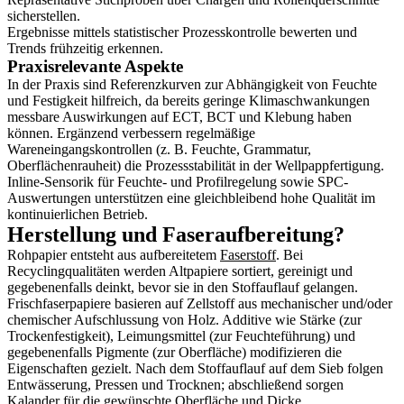
sicherstellen.
Ergebnisse mittels statistischer Prozesskontrolle bewerten und
Trends frühzeitig erkennen.
Praxisrelevante Aspekte
In der Praxis sind Referenzkurven zur Abhängigkeit von Feuchte
und Festigkeit hilfreich, da bereits geringe Klimaschwankungen
messbare Auswirkungen auf ECT, BCT und Klebung haben
können. Ergänzend verbessern regelmäßige
Wareneingangskontrollen (z. B. Feuchte, Grammatur,
Oberflächenrauheit) die Prozessstabilität in der Wellpappfertigung.
Inline-Sensorik für Feuchte- und Profilregelung sowie SPC-
Auswertungen unterstützen eine gleichbleibend hohe Qualität im
kontinuierlichen Betrieb.
Herstellung und Faseraufbereitung?
Rohpapier entsteht aus aufbereitetem
Faserstoff
. Bei
Recyclingqualitäten werden Altpapiere sortiert, gereinigt und
gegebenenfalls deinkt, bevor sie in den Stoffauflauf gelangen.
Frischfaserpapiere basieren auf Zellstoff aus mechanischer und/oder
chemischer Aufschlussung von Holz. Additive wie Stärke (zur
Trockenfestigkeit), Leimungsmittel (zur Feuchteführung) und
gegebenenfalls Pigmente (zur Oberfläche) modifizieren die
Eigenschaften gezielt. Nach dem Stoffauflauf auf dem Sieb folgen
Entwässerung, Pressen und Trocknen; abschließend sorgen
Kalander für die gewünschte Oberfläche und Dicke.