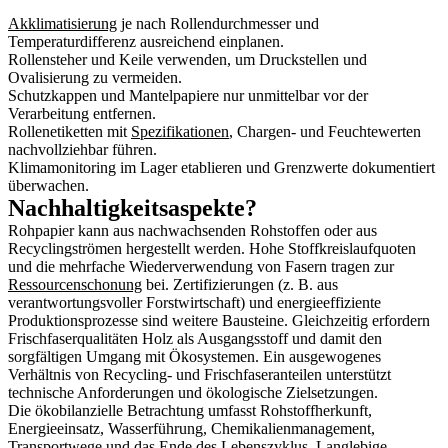
Akklimatisierung
je nach Rollendurchmesser und
Temperaturdifferenz ausreichend einplanen.
Rollensteher und Keile verwenden, um Druckstellen und
Ovalisierung zu vermeiden.
Schutzkappen und Mantelpapiere nur unmittelbar vor der
Verarbeitung entfernen.
Rollenetiketten mit
Spezifikationen
, Chargen- und Feuchtewerten
nachvollziehbar führen.
Klimamonitoring im Lager etablieren und Grenzwerte dokumentiert
überwachen.
Nachhaltigkeitsaspekte?
Rohpapier kann aus nachwachsenden Rohstoffen oder aus
Recyclingströmen hergestellt werden. Hohe Stoffkreislaufquoten
und die mehrfache Wiederverwendung von Fasern tragen zur
Ressourcenschonung
bei. Zertifizierungen (z. B. aus
verantwortungsvoller Forstwirtschaft) und energieeffiziente
Produktionsprozesse sind weitere Bausteine. Gleichzeitig erfordern
Frischfaserqualitäten Holz als Ausgangsstoff und damit den
sorgfältigen Umgang mit Ökosystemen. Ein ausgewogenes
Verhältnis von Recycling- und Frischfaseranteilen unterstützt
technische Anforderungen und ökologische Zielsetzungen.
Die ökobilanzielle Betrachtung umfasst Rohstoffherkunft,
Energieeinsatz, Wasserführung, Chemikalienmanagement,
Transportwege und das Ende des Lebenszyklus. Langlebige