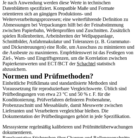
Je nach Anwendung werden diese Werte in technischen
Datenblättern spezifiziert. Kompatible Maße und Formate
orientieren sich an gängigen Produktions- und
Weiterverarbeitungsprozessen; eine weiterführende Definition zu
Abmessungen bei Verpackungen hilft bei der Feinabstimmung
zwischen Papierbahn, Wellenprofilen und Zuschnitten. Zusätzlich
spielen Rollenbreiten, Arbeitsbreiten der Wellpappanlage,
Schnittbilder, Anfahrmakulatur und Toleranzen (z. B. Grammatur-
und Dickestreuungen) eine Rolle, um Ausschuss zu minimieren und
die Ausbeute zu maximieren. Empfehlenswert ist das Festlegen von
Ziel-, Warn- und Eingriffsgrenzen, um die Korrelation zwischen
Papierkennwerten und ECT/BCT der
Schachtel
statistisch
abzusichern.
Normen und Prüfmethoden?
Einheitliche Prüfklimata und standardisierte Methoden sind
Voraussetzung für reproduzierbare Vergleichswerte. Üblich sind
Prüfbedingungen von etwa 23 °C und 50 % r. F. für die
Konditionierung. Prüfverfahren definieren Probenahme,
Probenzuschnitt und Messabläufe, damit Messwerte zwischen
Lieferanten und Verarbeitern vergleichbar bleiben. Die
Dokumentation der Prüfbedingungen gehört in jede Spezifikation.
Messsysteme regelmäßig kalibrieren und Prüfmittelüberwachungen
dokumentieren.
Repräsentative Stichproben über Chargen und Rollenquerschnitte