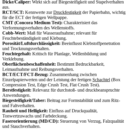
Dicke/Caliper:
Wirkt sich auf Biegesteifigkeit und Stapelverhalten
aus.
RCT/SCT:
Kennwerte zur
Druckfestigkeit
der Papierbahn, wichtig
für die ECT der fertigen Wellpappe.
CMT (Concora Medium Test):
Charakterisiert das
Verformungsverhalten des Wellenstoffs.
Cobb-Wert:
Maß für Wasseraufnahme; relevant für
Feuchtebeständigkeit und Klebung.
Porosität/Luftdurchlässigkeit:
Beeinflusst Klebstoffpenetration
und Trocknungsverhalten.
Feuchtegehalt:
Kritisch für Planlage, Wellenbildung und
Verklebung.
Oberflächenbeschaffenheit:
Bestimmt Bedruckbarkeit,
Leimaufnahme und Reibungsverhalten.
BCT/ECT/FCT-Bezug:
Zusammenhang zwischen
Einzelpapierwerten und der Leistung der fertigen
Schachtel
(Box
Compression Test, Edge Crush Test, Flat Crush Test).
Berstfestigkeit:
Relevanz für durchstoß- und druckbeanspruchte
Anwendungen.
Biegesteifigkeit/Taber:
Beitrag zur Formstabilität und zum Ritz-
und Faltverhalten.
Rauheit und Helligkeit:
Einfluss auf Druckqualität,
Tonwertzuwachs und Farbdeckung.
Faserorientierung (MD/CD):
Steuerung von Verzug, Falzqualität
und Stauchverhalten.