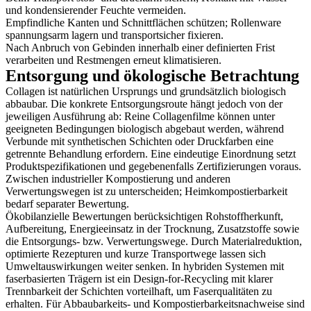
und kondensierender Feuchte vermeiden.
Empfindliche Kanten und Schnittflächen schützen; Rollenware
spannungsarm lagern und transportsicher fixieren.
Nach Anbruch von Gebinden innerhalb einer definierten Frist
verarbeiten und Restmengen erneut klimatisieren.
Entsorgung und ökologische Betrachtung
Collagen ist natürlichen Ursprungs und grundsätzlich biologisch
abbaubar. Die konkrete Entsorgungsroute hängt jedoch von der
jeweiligen Ausführung ab: Reine Collagenfilme können unter
geeigneten Bedingungen biologisch abgebaut werden, während
Verbunde mit synthetischen Schichten oder Druckfarben eine
getrennte Behandlung erfordern. Eine eindeutige Einordnung setzt
Produktspezifikationen und gegebenenfalls Zertifizierungen voraus.
Zwischen industrieller Kompostierung und anderen
Verwertungswegen ist zu unterscheiden; Heimkompostierbarkeit
bedarf separater Bewertung.
Ökobilanzielle Bewertungen berücksichtigen Rohstoffherkunft,
Aufbereitung, Energieeinsatz in der Trocknung, Zusatzstoffe sowie
die Entsorgungs- bzw. Verwertungswege. Durch Materialreduktion,
optimierte Rezepturen und kurze Transportwege lassen sich
Umweltauswirkungen weiter senken. In hybriden Systemen mit
faserbasierten Trägern ist ein Design-for-Recycling mit klarer
Trennbarkeit der Schichten vorteilhaft, um Faserqualitäten zu
erhalten. Für Abbaubarkeits- und Kompostierbarkeitsnachweise sind