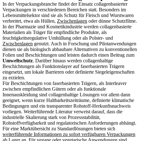
In der Verpackungsbranche findet der Einsatz collagenbasierter
Verpackungen in verschiedenen Bereichen statt. Besonders im
Lebensmittelsektor sind sie als Schutz für Fleisch und Wurstwaren
verbreitet, etwa als Hüllen,
Zwischenlagen
oder dünne Schutzfilme.
In der Pharmazie und Kosmetikindustrie werden collagenbasierte
Materialien als Träger für empfindliche Produkte, als
feuchtigkeitsregulative Umhüllung oder als Polster- und
Zwischenlagen
genutzt. Auch in Forschung und Pilotanwendungen
dienen sie als biologisch abbaubare Alternativen zu konventionellen
Folien und Beschichtungen und leisten dadurch einen Beitrag zum
Umweltschutz
. Darüber hinaus werden collagenhaltige
Beschichtungen als Funktionslayer auf faserbasierten Trägern
eingesetzt, um lokale Barrieren oder definierte Siegeleigenschaften
zu erzielen.
Für Beschichtungen von faserbasierten Trägern, als Interleaver
zwischen empfindlichen Gütern oder als funktionale
Innenauskleidung sind collagenhaltige Lösungen vor allem dann
geeignet, wenn kurze Haltbarkeitszeiträume, definierte klimatische
Bedingungen und ein transparenter Rohstoff-Herkunftsnachweis
vorliegen. Weiterführende Literatur verweist darauf, dass die
industrielle Skalierung stark von Prozessstabilität,
Rohstoffverfügbarkeit und regulatorischen Anforderungen abhängt.
Für eine Marktübersicht zu Standardlösungen bieten sich
weiterführende Informationen zu sofort verfügbaren Verpackungen
ab Lager
an. Für vegane oder vegetarische Anwendungen sind