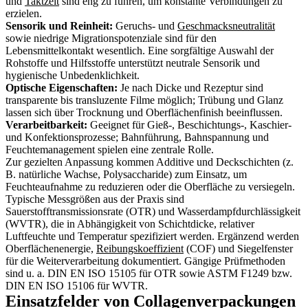
und
Taktzeit
sind eng zu führen, um konstante Verbindungen zu
erzielen.
Sensorik und Reinheit:
Geruchs- und
Geschmacksneutralität
sowie niedrige Migrationspotenziale sind für den
Lebensmittelkontakt wesentlich. Eine sorgfältige Auswahl der
Rohstoffe und Hilfsstoffe unterstützt neutrale Sensorik und
hygienische Unbedenklichkeit.
Optische Eigenschaften:
Je nach Dicke und Rezeptur sind
transparente bis transluzente Filme möglich; Trübung und Glanz
lassen sich über Trocknung und Oberflächenfinish beeinflussen.
Verarbeitbarkeit:
Geeignet für Gieß-, Beschichtungs-, Kaschier-
und Konfektionsprozesse; Bahnführung, Bahnspannung und
Feuchtemanagement spielen eine zentrale Rolle.
Zur gezielten Anpassung kommen Additive und Deckschichten (z.
B. natürliche Wachse, Polysaccharide) zum Einsatz, um
Feuchteaufnahme zu reduzieren oder die Oberfläche zu versiegeln.
Typische Messgrößen aus der Praxis sind
Sauerstofftransmissionsrate (OTR) und Wasserdampfdurchlässigkeit
(WVTR), die in Abhängigkeit von Schichtdicke, relativer
Luftfeuchte und Temperatur spezifiziert werden. Ergänzend werden
Oberflächenenergie,
Reibungskoeffizient
(COF) und Siegelfenster
für die Weiterverarbeitung dokumentiert. Gängige Prüfmethoden
sind u. a. DIN EN ISO 15105 für OTR sowie ASTM F1249 bzw.
DIN EN ISO 15106 für WVTR.
Einsatzfelder von Collagenverpackungen