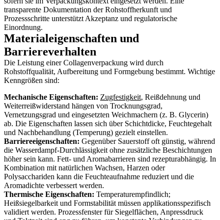
sofern sie im Verpackungskontext eingesetzt werden. Eine
transparente Dokumentation der Rohstoffherkunft und
Prozessschritte unterstützt Akzeptanz und regulatorische
Einordnung.
Materialeigenschaften und
Barriereverhalten
Die Leistung einer Collagenverpackung wird durch
Rohstoffqualität, Aufbereitung und Formgebung bestimmt. Wichtige
Kenngrößen sind:
Mechanische Eigenschaften:
Zugfestigkeit
, Reißdehnung und
Weiterreißwiderstand hängen von Trocknungsgrad,
Vernetzungsgrad und eingesetzten Weichmachern (z. B. Glycerin)
ab. Die Eigenschaften lassen sich über Schichtdicke, Feuchtegehalt
und Nachbehandlung (Temperung) gezielt einstellen.
Barriereeigenschaften:
Gegenüber Sauerstoff oft günstig, während
die Wasserdampf-Durchlässigkeit ohne zusätzliche Beschichtungen
höher sein kann. Fett- und Aromabarrieren sind rezepturabhängig. In
Kombination mit natürlichen Wachsen, Harzen oder
Polysacchariden kann die Feuchteaufnahme reduziert und die
Aromadichte verbessert werden.
Thermische Eigenschaften:
Temperaturempfindlich;
Heißsiegelbarkeit und Formstabilität müssen applikationsspezifisch
validiert werden. Prozessfenster für Siegelflächen, Anpressdruck