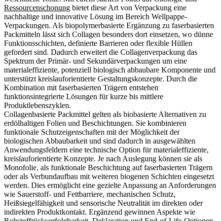
Ressourcenschonung
bietet diese Art von Verpackung eine
nachhaltige und innovative Lösung im Bereich Wellpappe-
Verpackungen. Als biopolymerbasierte Ergänzung zu faserbasierten
Packmitteln lässt sich Collagen besonders dort einsetzen, wo dünne
Funktionsschichten, definierte Barrieren oder flexible Hüllen
gefordert sind. Dadurch erweitert die Collagenverpackung das
Spektrum der Primär- und Sekundärverpackungen um eine
materialeffiziente, potenziell biologisch abbaubare Komponente und
unterstützt kreislauforientierte Gestaltungskonzepte. Durch die
Kombination mit faserbasierten Trägern entstehen
funktionsintegrierte Lösungen für kurze bis mittlere
Produktlebenszyklen.
Collagenbasierte Packmittel gelten als biobasierte Alternativen zu
erdölhaltigen Folien und Beschichtungen. Sie kombinieren
funktionale Schutzeigenschaften mit der Möglichkeit der
biologischen Abbaubarkeit und sind dadurch in ausgewählten
Anwendungsfeldern eine technische Option für materialeffiziente,
kreislauforientierte Konzepte. Je nach Auslegung können sie als
Monofolie, als funktionale Beschichtung auf faserbasierten Trägern
oder als Verbundaufbau mit weiteren biogenen Schichten eingesetzt
werden. Dies ermöglicht eine gezielte Anpassung an Anforderungen
wie Sauerstoff- und Fettbarriere, mechanischen Schutz,
Heißsiegelfähigkeit und sensorische Neutralität im direkten oder
indirekten Produktkontakt. Ergänzend gewinnen Aspekte wie
Rohstoffrückverfolgbarkeit, Deklaration und End-of-Life-Optionen