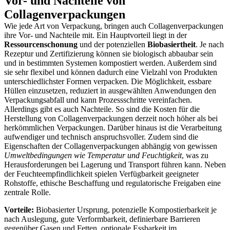
Vor- und Nachteile von
Collagenverpackungen
Wie jede Art von Verpackung, bringen auch Collagenverpackungen
ihre Vor- und Nachteile mit. Ein Hauptvorteil liegt in der
Ressourcenschonung
und der potenziellen
Biobasiertheit
. Je nach
Rezeptur und Zertifizierung können sie biologisch abbaubar sein
und in bestimmten Systemen kompostiert werden. Außerdem sind
sie sehr flexibel und können dadurch eine Vielzahl von Produkten
unterschiedlichster Formen verpacken. Die Möglichkeit, essbare
Hüllen einzusetzen, reduziert in ausgewählten Anwendungen den
Verpackungsabfall und kann Prozessschritte vereinfachen.
Allerdings gibt es auch Nachteile. So sind die Kosten für die
Herstellung von Collagenverpackungen derzeit noch höher als bei
herkömmlichen Verpackungen. Darüber hinaus ist die Verarbeitung
aufwendiger und technisch anspruchsvoller. Zudem sind die
Eigenschaften der Collagenverpackungen abhängig von gewissen
Umweltbedingungen wie Temperatur und Feuchtigkeit
, was zu
Herausforderungen bei Lagerung und Transport führen kann. Neben
der Feuchteempfindlichkeit spielen Verfügbarkeit geeigneter
Rohstoffe, ethische Beschaffung und regulatorische Freigaben eine
zentrale Rolle.
Vorteile:
Biobasierter Ursprung, potenzielle Kompostierbarkeit je
nach Auslegung, gute Verformbarkeit, definierbare Barrieren
gegenüber Gasen und Fetten, optionale Essbarkeit im