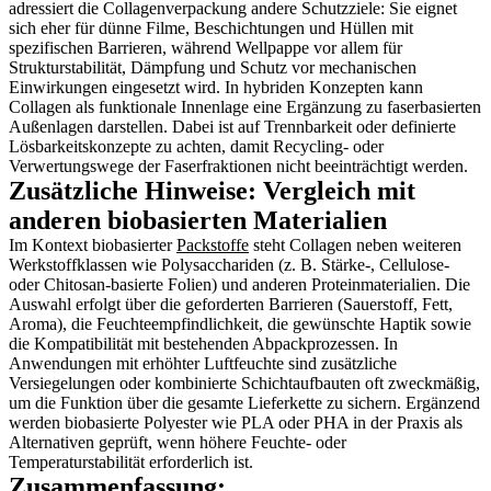
adressiert die Collagenverpackung andere Schutzziele: Sie eignet
sich eher für dünne Filme, Beschichtungen und Hüllen mit
spezifischen Barrieren, während Wellpappe vor allem für
Strukturstabilität, Dämpfung und Schutz vor mechanischen
Einwirkungen eingesetzt wird. In hybriden Konzepten kann
Collagen als funktionale Innenlage eine Ergänzung zu faserbasierten
Außenlagen darstellen. Dabei ist auf Trennbarkeit oder definierte
Lösbarkeitskonzepte zu achten, damit Recycling- oder
Verwertungswege der Faserfraktionen nicht beeinträchtigt werden.
Zusätzliche Hinweise: Vergleich mit
anderen biobasierten Materialien
Im Kontext biobasierter
Packstoffe
steht Collagen neben weiteren
Werkstoffklassen wie Polysacchariden (z. B. Stärke-, Cellulose-
oder Chitosan-basierte Folien) und anderen Proteinmaterialien. Die
Auswahl erfolgt über die geforderten Barrieren (Sauerstoff, Fett,
Aroma), die Feuchteempfindlichkeit, die gewünschte Haptik sowie
die Kompatibilität mit bestehenden Abpackprozessen. In
Anwendungen mit erhöhter Luftfeuchte sind zusätzliche
Versiegelungen oder kombinierte Schichtaufbauten oft zweckmäßig,
um die Funktion über die gesamte Lieferkette zu sichern. Ergänzend
werden biobasierte Polyester wie PLA oder PHA in der Praxis als
Alternativen geprüft, wenn höhere Feuchte- oder
Temperaturstabilität erforderlich ist.
Zusammenfassung: