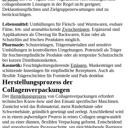
collagenbasierte Lösungen in der Regel nicht geeignet;
Deklarationspflichten und Zielgruppenerwartungen sind zu
berücksichtigen.
Lebensmittel:
Umhüllungen für Fleisch- und Wurstwaren, essbare
Filme, fett- und aromablockende
Zwischenlagen
. Ergänzend sind
Applikationen als Überzug für Backwaren, Käse oder als
Schutzfilm auf frischen Produkten möglich.
Pharmazie:
Schutzeinlagen, Trägermaterialien und sensitive
Umhüllungen in kontrollierten Umgebungen. Potenziell als Träger
für feuchteempfindliche Produkte oder als temporäre Schutzschicht
bei kurzen Distributionsketten.
Kosmetik:
Feuchtigkeitsregulierende
Einlagen
, Maskenträger und
schützende Innenlagen für empfindliche Rezepturen. Auch als
flexible Trägerschichten für Formteile und Pads denkbar.
Herstellungsprozess der
Collagenverpackungen
Der
Herstellungsprozess
von Collagenverpackungen erfordert
technisches Know-how und den Einsatz spezifischer Maschinen.
Zunächst wird das Rohmaterial, meist Rinderhäute oder
Schweinehäute, gründlich gereinigt und zerlegt. Anschließend wird
es in einem
aufwendigen Prozess
in reines Collagen umgewandelt
und zu einer dünnen, flexiblen Verpackung geformt. Entscheidend
sind reproduzierbare Prozessschritte, um gleichbleibende Barrieren,