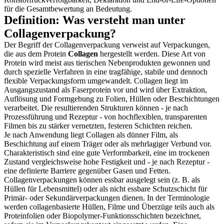
für die Gesamtbewertung an Bedeutung.
Definition: Was versteht man unter
Collagenverpackung?
Der Begriff der Collagenverpackung verweist auf Verpackungen,
die aus dem Protein
Collagen
hergestellt werden. Diese Art von
Protein wird meist aus tierischen Nebenprodukten gewonnen und
durch spezielle Verfahren in eine tragfähige, stabile und dennoch
flexible Verpackungsform umgewandelt. Collagen liegt im
Ausgangszustand als Faserprotein vor und wird über Extraktion,
Auflösung und Formgebung zu Folien, Hüllen oder Beschichtungen
verarbeitet. Die resultierenden Strukturen können - je nach
Prozessführung und Rezeptur - von hochflexiblen, transparenten
Filmen bis zu stärker vernetzten, festeren Schichten reichen.
Je nach Anwendung liegt Collagen als dünner Film, als
Beschichtung auf einem Träger oder als mehrlagiger Verbund vor.
Charakteristisch sind eine gute Verformbarkeit, eine im trockenen
Zustand vergleichsweise hohe Festigkeit und - je nach Rezeptur -
eine definierte Barriere gegenüber Gasen und Fetten.
Collagenverpackungen können essbar ausgelegt sein (z. B. als
Hüllen für Lebensmittel) oder als nicht essbare Schutzschicht für
Primär- oder Sekundärverpackungen dienen. In der Terminologie
werden collagenbasierte Hüllen, Filme und Überzüge teils auch als
Proteinfolien oder Biopolymer-Funktionsschichten bezeichnet,