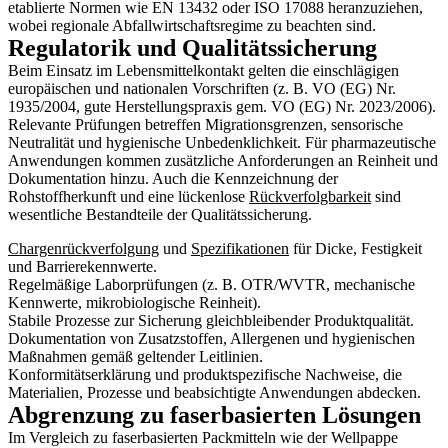
etablierte Normen wie EN 13432 oder ISO 17088 heranzuziehen,
wobei regionale Abfallwirtschaftsregime zu beachten sind.
Regulatorik und Qualitätssicherung
Beim Einsatz im Lebensmittelkontakt gelten die einschlägigen
europäischen und nationalen Vorschriften (z. B. VO (EG) Nr.
1935/2004, gute Herstellungspraxis gem. VO (EG) Nr. 2023/2006).
Relevante Prüfungen betreffen Migrationsgrenzen, sensorische
Neutralität und hygienische Unbedenklichkeit. Für pharmazeutische
Anwendungen kommen zusätzliche Anforderungen an Reinheit und
Dokumentation hinzu. Auch die Kennzeichnung der
Rohstoffherkunft und eine lückenlose
Rückverfolgbarkeit
sind
wesentliche Bestandteile der Qualitätssicherung.
Chargenrückverfolgung
und
Spezifikationen
für Dicke, Festigkeit
und Barrierekennwerte.
Regelmäßige Laborprüfungen (z. B. OTR/WVTR, mechanische
Kennwerte, mikrobiologische Reinheit).
Stabile Prozesse zur Sicherung gleichbleibender Produktqualität.
Dokumentation von Zusatzstoffen, Allergenen und hygienischen
Maßnahmen gemäß geltender Leitlinien.
Konformitätserklärung und produktspezifische Nachweise, die
Materialien, Prozesse und beabsichtigte Anwendungen abdecken.
Abgrenzung zu faserbasierten Lösungen
Im Vergleich zu faserbasierten Packmitteln wie der Wellpappe