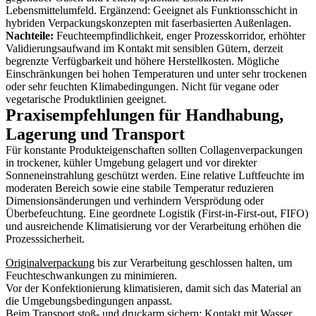
Lebensmittelumfeld. Ergänzend: Geeignet als Funktionsschicht in
hybriden Verpackungskonzepten mit faserbasierten Außenlagen.
Nachteile:
Feuchteempfindlichkeit, enger Prozesskorridor, erhöhter
Validierungsaufwand im Kontakt mit sensiblen Gütern, derzeit
begrenzte Verfügbarkeit und höhere Herstellkosten. Mögliche
Einschränkungen bei hohen Temperaturen und unter sehr trockenen
oder sehr feuchten Klimabedingungen. Nicht für vegane oder
vegetarische Produktlinien geeignet.
Praxisempfehlungen für Handhabung,
Lagerung und Transport
Für konstante Produkteigenschaften sollten Collagenverpackungen
in trockener, kühler Umgebung gelagert und vor direkter
Sonneneinstrahlung geschützt werden. Eine relative Luftfeuchte im
moderaten Bereich sowie eine stabile Temperatur reduzieren
Dimensionsänderungen und verhindern Versprödung oder
Überbefeuchtung. Eine geordnete Logistik (First-in-First-out, FIFO)
und ausreichende Klimatisierung vor der Verarbeitung erhöhen die
Prozesssicherheit.
Originalverpackung
bis zur Verarbeitung geschlossen halten, um
Feuchteschwankungen zu minimieren.
Vor der Konfektionierung klimatisieren, damit sich das Material an
die Umgebungsbedingungen anpasst.
Beim Transport stoß- und druckarm sichern; Kontakt mit Wasser