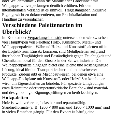
oder Wellenformate - kann die Stabilität der Ladeeinheit mit
Wellpappe-Umverpackungen deutlich erhöhen. Für den
internationalen Versand ist es sinnvoll, Traglastangaben inklusive
Eigengewicht zu dokumentieren, um Frachtkalkulation und
Handling zu vereinfachen.
Verschiedene Palettenarten im
Überblick?
Im Kontext der
Verpackungsindustrie
unterscheiden wir zwischen
vier Haupttypen von Paletten: Holz-, Kunststoff-, Metall- und
Wellpappenpaletten. Während Holz- und Kunststoffpaletten oft in
der Logistik zum Einsatz kommen, sind Metallpaletten aufgrund
ihrer hohen Tragfähigkeit und Beständigkeit gegen Feuchtigkeit und
Chemikalien ideal für den Einsatz in der Schwerindustrie. Die
Wellpappenpalette hingegen bietet eine leichte und kostengünstige
Lösung, ideal für den Transport leichter und mittelschwerer
Produkte. Zudem gibt es Mischbauweisen, bei denen etwa eine
Wellpapp-Deckplatte mit Kunststoff- oder Holzfüßen kombiniert
wird, um Eigenschaften zu bündeln. Für spezielle Umgebungen -
etwa Reinräume oder temperaturkritische Bereiche - sind material-
und designbedingte Eignungsprüfungen zu berücksichtigen.
Holzpaletten
Holz ist weit verbreitet, belastbar und reparaturfähig.
Standardformate (z. B. 1200 × 800 mm und 1200 × 1000 mm) sind
in vielen Branchen gängig. Für den Export ist häufig eine