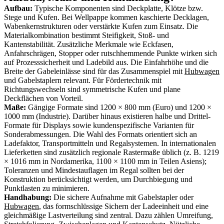
Aufbau:
Typische Komponenten sind Deckplatte, Klötze bzw.
Stege und Kufen. Bei Wellpappe kommen kaschierte Decklagen,
Wabenkernstrukturen oder verstärkte Kufen zum Einsatz. Die
Materialkombination bestimmt Steifigkeit, Stoß- und
Kantenstabilität. Zusätzliche Merkmale wie Eckfasen,
Anfahrschrägen, Stopper oder rutschhemmende Punkte wirken sich
auf Prozesssicherheit und Ladebild aus. Die Einfahrhöhe und die
Breite der Gabeleinlässe sind für das Zusammenspiel mit
Hubwagen
und Gabelstaplern relevant. Für Fördertechnik mit
Richtungswechseln sind symmetrische Kufen und plane
Deckflächen von Vorteil.
Maße:
Gängige Formate sind 1200 × 800 mm (Euro) und 1200 ×
1000 mm (Industrie). Darüber hinaus existieren halbe und Drittel-
Formate für Displays sowie kundenspezifische Varianten für
Sonderabmessungen. Die Wahl des Formats orientiert sich an
Ladefaktor, Transportmitteln und Regalsystemen. In internationalen
Lieferketten sind zusätzlich regionale Rastermaße üblich (z. B. 1219
× 1016 mm in Nordamerika, 1100 × 1100 mm in Teilen Asiens);
Toleranzen und Mindestauflagen im Regal sollten bei der
Konstruktion berücksichtigt werden, um Durchbiegung und
Punktlasten zu minimieren.
Handhabung:
Die sichere Aufnahme mit Gabelstapler oder
Hubwagen
, das formschlüssige Sichern der Ladeeinheit und eine
gleichmäßige Lastverteilung sind zentral. Dazu zählen Umreifung,