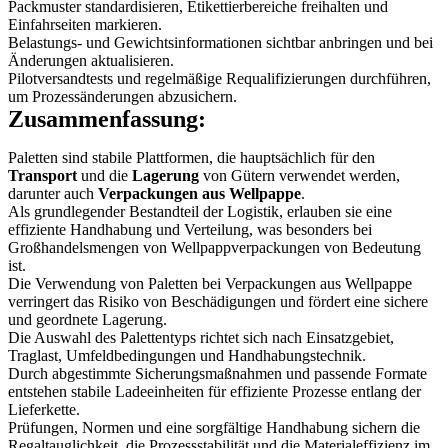
Packmuster standardisieren, Etikettierbereiche freihalten und
Einfahrseiten markieren.
Belastungs- und Gewichtsinformationen sichtbar anbringen und bei
Änderungen aktualisieren.
Pilotversandtests und regelmäßige Requalifizierungen durchführen,
um Prozessänderungen abzusichern.
Zusammenfassung:
Paletten sind stabile Plattformen, die hauptsächlich für den
Transport
und die
Lagerung
von Gütern verwendet werden,
darunter auch
Verpackungen aus Wellpappe
.
Als grundlegender Bestandteil der Logistik, erlauben sie eine
effiziente Handhabung und Verteilung, was besonders bei
Großhandelsmengen von Wellpappverpackungen von Bedeutung
ist.
Die Verwendung von Paletten bei Verpackungen aus Wellpappe
verringert das Risiko von Beschädigungen und fördert eine sichere
und geordnete Lagerung.
Die Auswahl des Palettentyps richtet sich nach Einsatzgebiet,
Traglast, Umfeldbedingungen und Handhabungstechnik.
Durch abgestimmte Sicherungsmaßnahmen und passende Formate
entstehen stabile Ladeeinheiten für effiziente Prozesse entlang der
Lieferkette.
Prüfungen, Normen und eine sorgfältige Handhabung sichern die
Regaltauglichkeit, die Prozessstabilität und die Materialeffizienz im