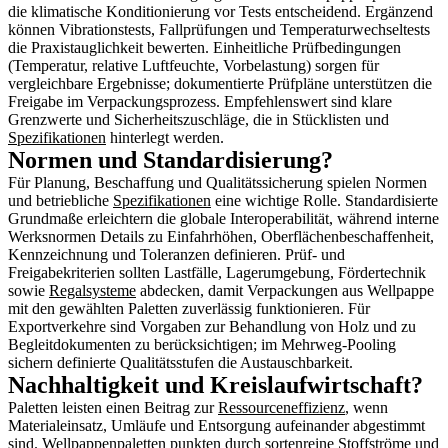
die klimatische Konditionierung vor Tests entscheidend. Ergänzend
können Vibrationstests, Fallprüfungen und Temperaturwechseltests
die Praxistauglichkeit bewerten. Einheitliche Prüfbedingungen
(Temperatur, relative Luftfeuchte, Vorbelastung) sorgen für
vergleichbare Ergebnisse; dokumentierte Prüfpläne unterstützen die
Freigabe im Verpackungsprozess. Empfehlenswert sind klare
Grenzwerte und Sicherheitszuschläge, die in Stücklisten und
Spezifikationen
hinterlegt werden.
Normen und Standardisierung?
Für Planung, Beschaffung und Qualitätssicherung spielen Normen
und betriebliche
Spezifikationen
eine wichtige Rolle. Standardisierte
Grundmaße erleichtern die globale Interoperabilität, während interne
Werksnormen Details zu Einfahrhöhen, Oberflächenbeschaffenheit,
Kennzeichnung und Toleranzen definieren. Prüf- und
Freigabekriterien sollten Lastfälle, Lagerumgebung, Fördertechnik
sowie
Regalsysteme
abdecken, damit Verpackungen aus Wellpappe
mit den gewählten Paletten zuverlässig funktionieren. Für
Exportverkehre sind Vorgaben zur Behandlung von Holz und zu
Begleitdokumenten zu berücksichtigen; im Mehrweg-Pooling
sichern definierte Qualitätsstufen die Austauschbarkeit.
Nachhaltigkeit und Kreislaufwirtschaft?
Paletten leisten einen Beitrag zur
Ressourceneffizienz
, wenn
Materialeinsatz, Umläufe und Entsorgung aufeinander abgestimmt
sind. Wellpappenpaletten punkten durch sortenreine Stoffströme und