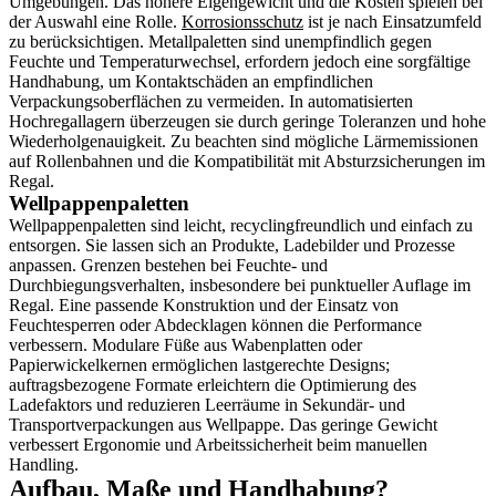
Umgebungen. Das höhere Eigengewicht und die Kosten spielen bei
der Auswahl eine Rolle.
Korrosionsschutz
ist je nach Einsatzumfeld
zu berücksichtigen. Metallpaletten sind unempfindlich gegen
Feuchte und Temperaturwechsel, erfordern jedoch eine sorgfältige
Handhabung, um Kontaktschäden an empfindlichen
Verpackungsoberflächen zu vermeiden. In automatisierten
Hochregallagern überzeugen sie durch geringe Toleranzen und hohe
Wiederholgenauigkeit. Zu beachten sind mögliche Lärmemissionen
auf Rollenbahnen und die Kompatibilität mit Absturzsicherungen im
Regal.
Wellpappenpaletten
Wellpappenpaletten sind leicht, recyclingfreundlich und einfach zu
entsorgen. Sie lassen sich an Produkte, Ladebilder und Prozesse
anpassen. Grenzen bestehen bei Feuchte- und
Durchbiegungsverhalten, insbesondere bei punktueller Auflage im
Regal. Eine passende Konstruktion und der Einsatz von
Feuchtesperren oder Abdecklagen können die Performance
verbessern. Modulare Füße aus Wabenplatten oder
Papierwickelkernen ermöglichen lastgerechte Designs;
auftragsbezogene Formate erleichtern die Optimierung des
Ladefaktors und reduzieren Leerräume in Sekundär- und
Transportverpackungen aus Wellpappe. Das geringe Gewicht
verbessert Ergonomie und Arbeitssicherheit beim manuellen
Handling.
Aufbau, Maße und Handhabung?