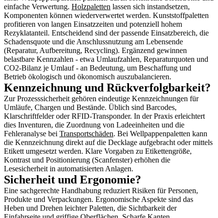
einfache Verwertung.
Holzpaletten
lassen sich instandsetzen,
Komponenten können wiederverwertet werden. Kunststoffpaletten
profitieren von langen Einsatzzeiten und potenziell hohem
Rezyklatanteil. Entscheidend sind der passende Einsatzbereich, die
Schadensquote und die Anschlussnutzung am Lebensende
(Reparatur, Aufbereitung, Recycling). Ergänzend gewinnen
belastbare Kennzahlen - etwa Umlaufzahlen, Reparaturquoten und
CO2-Bilanz je Umlauf - an Bedeutung, um Beschaffung und
Betrieb ökologisch und ökonomisch auszubalancieren.
Kennzeichnung und Rückverfolgbarkeit?
Zur Prozesssicherheit gehören eindeutige Kennzeichnungen für
Umläufe, Chargen und Bestände. Üblich sind Barcodes,
Klarschriftfelder oder RFID-Transponder. In der Praxis erleichtert
dies Inventuren, die Zuordnung von Ladeeinheiten und die
Fehleranalyse bei
Transportschäden
. Bei Wellpappenpaletten kann
die Kennzeichnung direkt auf die Decklage aufgebracht oder mittels
Etikett umgesetzt werden. Klare Vorgaben zu Etikettengröße,
Kontrast und Positionierung (Scanfenster) erhöhen die
Lesesicherheit in automatisierten Anlagen.
Sicherheit und Ergonomie?
Eine sachgerechte Handhabung reduziert Risiken für Personen,
Produkte und Verpackungen. Ergonomische Aspekte sind das
Heben und Drehen leichter Paletten, die Sichtbarkeit der
Einfahrseite und griffige Oberflächen. Scharfe Kanten,