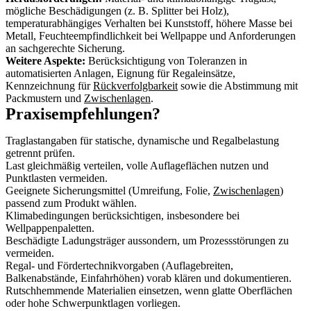
mögliche Beschädigungen (z. B. Splitter bei Holz),
temperaturabhängiges Verhalten bei Kunststoff, höhere Masse bei
Metall, Feuchteempfindlichkeit bei Wellpappe und Anforderungen
an sachgerechte Sicherung.
Weitere Aspekte:
Berücksichtigung von Toleranzen in
automatisierten Anlagen, Eignung für Regaleinsätze,
Kennzeichnung für
Rückverfolgbarkeit
sowie die Abstimmung mit
Packmustern und
Zwischenlagen
.
Praxisempfehlungen?
Traglastangaben für statische, dynamische und Regalbelastung
getrennt prüfen.
Last gleichmäßig verteilen, volle Auflageflächen nutzen und
Punktlasten vermeiden.
Geeignete Sicherungsmittel (Umreifung, Folie,
Zwischenlagen
)
passend zum Produkt wählen.
Klimabedingungen berücksichtigen, insbesondere bei
Wellpappenpaletten.
Beschädigte Ladungsträger aussondern, um Prozessstörungen zu
vermeiden.
Regal- und Fördertechnikvorgaben (Auflagebreiten,
Balkenabstände, Einfahrhöhen) vorab klären und dokumentieren.
Rutschhemmende Materialien einsetzen, wenn glatte Oberflächen
oder hohe Schwerpunktlagen vorliegen.