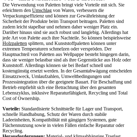
Die Verwendung von Paletten bringt viele Vorteile mit sich. Sie
erleichtern den
Umschlag
von Waren, verbessern die
Verpackungseffizienz und können zur Gewährleistung der
Sicherheit der Produkte beim Transport beitragen. Paletten sind
zudem leicht stapelbar und nehmen daher weniger Platz ein.
Darüber hinaus sind sie auch robust und langlebig. Allerdings hat
jede Art von Palette auch ihre Nachteile. So können beispielsweise
Holzpaletten
splittern, und Kunststoffpaletten können unter
extremen Temperaturen schmelzen oder verspröden. Der
Hauptnachteil von Paletten aus Wellpappe besteht hingegen darin,
dass sie weniger belastbar sind als ihre Gegenstücke aus Holz oder
Kunststoff. Allerdings können sie bei Bedarf schnell und
kostengünstig ersetzt werden. In der Gesamtabwägung entscheiden
Einsatzzweck, Umlaufzahlen, Umweltbedingungen und
Prozessintegration über die geeignete Bauart. Für Beschaffung und
Betrieb empfiehlt sich eine Betrachtung über den gesamten
Lebenszyklus, inklusive Reparaturfähigkeit, Recycling und Total
Cost of Ownership.
Vorteile:
Standardisierte Schnittstelle für Lager und Transport,
schnelle Handhabung, Schutz der Waren durch stabile
Ladeeinheiten, Kompatibilität mit gängigen Systemen, gute
Flächennutzung sowie in vielen Fällen einfache Reparatur oder
Recycling.
Herausforderungen:
Material- und klimaabhängige Traglast,