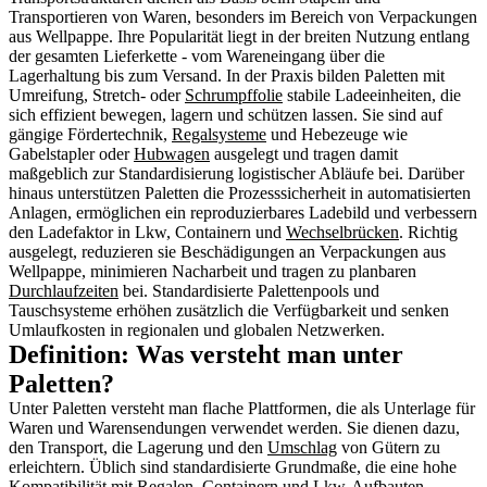
Transportieren von Waren, besonders im Bereich von Verpackungen
aus Wellpappe. Ihre Popularität liegt in der breiten Nutzung entlang
der gesamten Lieferkette - vom Wareneingang über die
Lagerhaltung bis zum Versand. In der Praxis bilden Paletten mit
Umreifung, Stretch- oder
Schrumpffolie
stabile Ladeeinheiten, die
sich effizient bewegen, lagern und schützen lassen. Sie sind auf
gängige Fördertechnik,
Regalsysteme
und Hebezeuge wie
Gabelstapler oder
Hubwagen
ausgelegt und tragen damit
maßgeblich zur Standardisierung logistischer Abläufe bei. Darüber
hinaus unterstützen Paletten die Prozesssicherheit in automatisierten
Anlagen, ermöglichen ein reproduzierbares Ladebild und verbessern
den Ladefaktor in Lkw, Containern und
Wechselbrücken
. Richtig
ausgelegt, reduzieren sie Beschädigungen an Verpackungen aus
Wellpappe, minimieren Nacharbeit und tragen zu planbaren
Durchlaufzeiten
bei. Standardisierte Palettenpools und
Tauschsysteme erhöhen zusätzlich die Verfügbarkeit und senken
Umlaufkosten in regionalen und globalen Netzwerken.
Definition: Was versteht man unter
Paletten?
Unter Paletten versteht man flache Plattformen, die als Unterlage für
Waren und Warensendungen verwendet werden. Sie dienen dazu,
den Transport, die Lagerung und den
Umschlag
von Gütern zu
erleichtern. Üblich sind standardisierte Grundmaße, die eine hohe
Kompatibilität mit Regalen, Containern und Lkw-Aufbauten