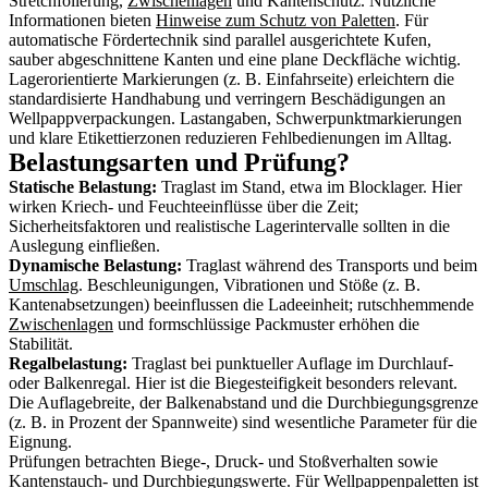
Stretchfolierung,
Zwischenlagen
und Kantenschutz. Nützliche
Informationen bieten
Hinweise zum Schutz von Paletten
. Für
automatische Fördertechnik sind parallel ausgerichtete Kufen,
sauber abgeschnittene Kanten und eine plane Deckfläche wichtig.
Lagerorientierte Markierungen (z. B. Einfahrseite) erleichtern die
standardisierte Handhabung und verringern Beschädigungen an
Wellpappverpackungen. Lastangaben, Schwerpunktmarkierungen
und klare Etikettierzonen reduzieren Fehlbedienungen im Alltag.
Belastungsarten und Prüfung?
Statische Belastung:
Traglast im Stand, etwa im Blocklager. Hier
wirken Kriech- und Feuchteeinflüsse über die Zeit;
Sicherheitsfaktoren und realistische Lagerintervalle sollten in die
Auslegung einfließen.
Dynamische Belastung:
Traglast während des Transports und beim
Umschlag
. Beschleunigungen, Vibrationen und Stöße (z. B.
Kantenabsetzungen) beeinflussen die Ladeeinheit; rutschhemmende
Zwischenlagen
und formschlüssige Packmuster erhöhen die
Stabilität.
Regalbelastung:
Traglast bei punktueller Auflage im Durchlauf-
oder Balkenregal. Hier ist die Biegesteifigkeit besonders relevant.
Die Auflagebreite, der Balkenabstand und die Durchbiegungsgrenze
(z. B. in Prozent der Spannweite) sind wesentliche Parameter für die
Eignung.
Prüfungen betrachten Biege-, Druck- und Stoßverhalten sowie
Kantenstauch- und Durchbiegungswerte. Für Wellpappenpaletten ist