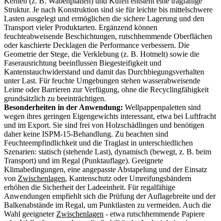
Kernen (z. B. Wabenplatten) und Kufen entsteht eine tragfähige
Struktur. Je nach Konstruktion sind sie für leichte bis mittelschwere
Lasten ausgelegt und ermöglichen die sichere Lagerung und den
Transport vieler Produktarten. Ergänzend können
feuchteabweisende Beschichtungen, rutschhemmende Oberflächen
oder kaschierte Decklagen die Performance verbessern. Die
Geometrie der Stege, die Verklebung (z. B. Hotmelt) sowie die
Faserausrichtung beeinflussen Biegesteifigkeit und
Kantenstauchwiderstand und damit das Durchbiegungsverhalten
unter Last. Für feuchte Umgebungen stehen wasserabweisende
Leime oder Barrieren zur Verfügung, ohne die Recyclingfähigkeit
grundsätzlich zu beeinträchtigen.
Besonderheiten in der Anwendung:
Wellpappenpaletten sind
wegen ihres geringen Eigengewichts interessant, etwa bei Luftfracht
und im Export. Sie sind frei von Holzschädlingen und benötigen
daher keine ISPM-15-Behandlung. Zu beachten sind
Feuchteempfindlichkeit und die Traglast in unterschiedlichen
Szenarien: statisch (stehende Last), dynamisch (bewegt, z. B. beim
Transport) und im Regal (Punktauflage). Geeignete
Klimabedingungen, eine angepasste Abstapelung und der Einsatz
von
Zwischenlagen
, Kantenschutz oder Umreifungsbändern
erhöhen die Sicherheit der Ladeeinheit. Für regalfähige
Anwendungen empfiehlt sich die Prüfung der Auflagebreite und der
Balkenabstände im Regal, um Punktlasten zu vermeiden. Auch die
Wahl geeigneter
Zwischenlagen
- etwa rutschhemmende Papiere