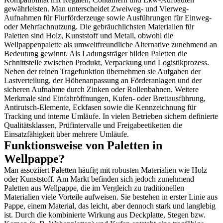
gewährleisten. Man unterscheidet Zweiweg- und Vierweg-
Aufnahmen für Flurförderzeuge sowie Ausführungen für Einweg-
oder Mehrfachnutzung. Die gebräuchlichsten Materialien für
Paletten sind Holz, Kunststoff und Metall, obwohl die
Wellpappenpalette als umweltfreundliche Alternative zunehmend an
Bedeutung gewinnt. Als Ladungsträger bilden Paletten die
Schnittstelle zwischen Produkt, Verpackung und Logistikprozess.
Neben der reinen Tragefunktion übernehmen sie Aufgaben der
Lastverteilung, der Höhenanpassung an Förderanlagen und der
sicheren Aufnahme durch Zinken oder Rollenbahnen. Weitere
Merkmale sind Einfahröffnungen, Kufen- oder Brettausführung,
Antirutsch-Elemente, Eckfasen sowie die Kennzeichnung für
Tracking und interne Umläufe. In vielen Betrieben sichern definierte
Qualitätsklassen, Prüfintervalle und Freigabeetiketten die
Einsatzfähigkeit über mehrere Umläufe.
Funktionsweise von Paletten in
Wellpappe?
Man assoziiert Paletten häufig mit robusten Materialien wie Holz
oder Kunststoff. Am Markt befinden sich jedoch zunehmend
Paletten aus Wellpappe, die im Vergleich zu traditionellen
Materialien viele Vorteile aufweisen. Sie bestehen in erster Linie aus
Pappe, einem Material, das leicht, aber dennoch stark und langlebig
ist. Durch die kombinierte Wirkung aus Deckplatte, Stegen bzw.