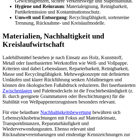
Gewichtsgrenzen, sichere Verkehrswege und Stapelstabilität.
Hygiene und Reinraum
: Materialeignung, Reinigbarkeit,
Partikelemission und Kontaminationsschutz.
Umwelt und Entsorgung
: Recyclingfähigkeit, sortenreine
Trennung, Rücknahme- und Kreislaufmodelle.
Materialien, Nachhaltigkeit und
Kreislaufwirtschaft
Ladehilfsmittel bestehen je nach Einsatz aus Holz, Kunststoff,
Metall oder faserbasierten Werkstoffen wie Well- und Vollpappe.
Kriterien sind dabei Lebensdauer, Reparierbarkeit, Reinigbarkeit,
Masse und Recyclingfähigkeit. Mehrwegkonzepte mit definierten
Umläufen und klarer Rückführung senken Abfallmengen und
können den ökologischen Fußabdruck reduzieren. Bei faserbasierten
Zwischenlagen
und Palettendeckeln ist die Feuchtebeständigkeit (z.
B. durch geeignete Grammaturen oder Beschichtungen) für die
Stabilität von Wellpappenerzeugnissen besonders relevant.
Für eine belastbare
Nachhaltigkeitsbewertung
bewähren sich
Lebenszyklusbetrachtungen mit Fokus auf Materialeinsatz,
Transportdistanzen, Reparaturhäufigkeit und
Wiederverwendungsraten. Ebenso relevant sind
Rücknahmevereinbarungen und eindeutige Kennzeichnungen zur