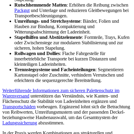
Rutschhemmende Matten
: Erhöhen die Reibung zwischen
Packgut
und Unterlage und reduzieren Gleitbewegungen bei
Transportbeschleunigungen.
Umreifungs- und Stretchsysteme
: Bänder, Folien und
Hauben zur Bindung, Kompaktierung und
Witterungsabschirmung der Ladeeinheit.
Stapelhilfen und Abstützelemente
: Formteile, Trays, Kufen
oder Zwischenstege zur modularen Stabilisierung und zur
sicheren, hohen Stapelung.
Rollwagen und Dollies
: Flache Fahrgestelle für
innerbetriebliche Transporte bei kurzen Distanzen und
kleinteiligen Ladeeinheiten.
Trennstegsysteme und Facheinteilungen
: Segmentieren
Kartonstapel oder Zuschnitte, verhindern Verrutschen und
erleichtern die sequenzgerechte Bereitstellung.
Weiterführende Informationen zum sicheren Palettenschutz im
Warenversand
unterstützen das Verständnis, wie Kanten- und
Flächenschutz die Stabilität von Ladeeinheiten ergänzen und
Transportschäden
vorbeugen. Ergänzend lohnt sich die Betrachtung
von Reibwerten, Umreifungsmustern und der passenden Deckel-
beziehungsweise Haubenauswahl, um das Gesamtsystem der
Ladungssicherung
abzustimmen.
In der Praxis werden Kombinationen aus strukturellen und