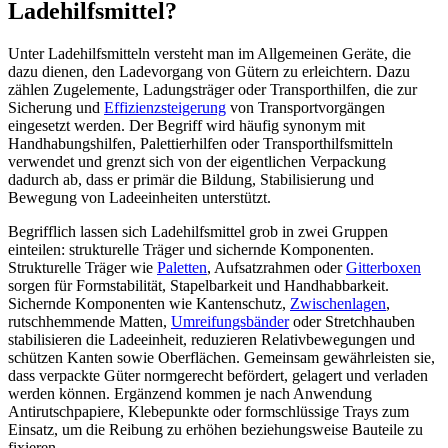
Ladehilfsmittel?
Unter Ladehilfsmitteln versteht man im Allgemeinen Geräte, die
dazu dienen, den Ladevorgang von Gütern zu erleichtern. Dazu
zählen Zugelemente, Ladungsträger oder Transporthilfen, die zur
Sicherung und
Effizienzsteigerung
von Transportvorgängen
eingesetzt werden. Der Begriff wird häufig synonym mit
Handhabungshilfen, Palettierhilfen oder Transporthilfsmitteln
verwendet und grenzt sich von der eigentlichen Verpackung
dadurch ab, dass er primär die Bildung, Stabilisierung und
Bewegung von Ladeeinheiten unterstützt.
Begrifflich lassen sich Ladehilfsmittel grob in zwei Gruppen
einteilen: strukturelle Träger und sichernde Komponenten.
Strukturelle Träger wie
Paletten
, Aufsatzrahmen oder
Gitterboxen
sorgen für Formstabilität, Stapelbarkeit und Handhabbarkeit.
Sichernde Komponenten wie Kantenschutz,
Zwischenlagen
,
rutschhemmende Matten,
Umreifungsbänder
oder Stretchhauben
stabilisieren die Ladeeinheit, reduzieren Relativbewegungen und
schützen Kanten sowie Oberflächen. Gemeinsam gewährleisten sie,
dass verpackte Güter normgerecht befördert, gelagert und verladen
werden können. Ergänzend kommen je nach Anwendung
Antirutschpapiere, Klebepunkte oder formschlüssige Trays zum
Einsatz, um die Reibung zu erhöhen beziehungsweise Bauteile zu
fixieren.