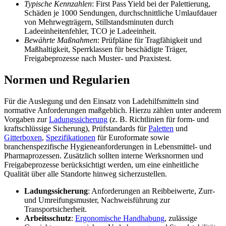
Typische Kennzahlen
: First Pass Yield bei der Palettierung,
Schäden je 1000 Sendungen, durchschnittliche Umlaufdauer
von Mehrwegträgern, Stillstandsminuten durch
Ladeeinheitenfehler, TCO je Ladeeinheit.
Bewährte Maßnahmen
: Prüfpläne für Tragfähigkeit und
Maßhaltigkeit, Sperrklassen für beschädigte Träger,
Freigabeprozesse nach Muster- und Praxistest.
Normen und Regularien
Für die Auslegung und den Einsatz von Ladehilfsmitteln sind
normative Anforderungen maßgeblich. Hierzu zählen unter anderem
Vorgaben zur
Ladungssicherung
(z. B. Richtlinien für form- und
kraftschlüssige Sicherung), Prüfstandards für
Paletten
und
Gitterboxen
,
Spezifikationen
für Euroformate sowie
branchenspezifische Hygieneanforderungen in Lebensmittel- und
Pharmaprozessen. Zusätzlich sollten interne Werksnormen und
Freigabeprozesse berücksichtigt werden, um eine einheitliche
Qualität über alle Standorte hinweg sicherzustellen.
Ladungssicherung
: Anforderungen an Reibbeiwerte, Zurr-
und Umreifungsmuster, Nachweisführung zur
Transportsicherheit.
Arbeitsschutz
:
Ergonomische Handhabung
, zulässige