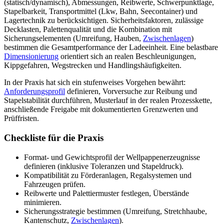
(statisch/dynamisch), Abmessungen, Reibwerte, Schwerpunktlage,
Stapelbarkeit, Transportmittel (Lkw, Bahn, Seecontainer) und
Lagertechnik zu berücksichtigen. Sicherheitsfaktoren, zulässige
Decklasten, Palettenqualität und die Kombination mit
Sicherungselementen (Umreifung, Hauben,
Zwischenlagen
)
bestimmen die Gesamtperformance der Ladeeinheit. Eine belastbare
Dimensionierung
orientiert sich an realen Beschleunigungen,
Kippgefahren, Wegstrecken und Handlingshäufigkeiten.
In der Praxis hat sich ein stufenweises Vorgehen bewährt:
Anforderungsprofil
definieren, Vorversuche zur Reibung und
Stapelstabilität durchführen, Musterlauf in der realen Prozesskette,
anschließende Freigabe mit dokumentierten Grenzwerten und
Prüffristen.
Checkliste für die Praxis
Format- und Gewichtsprofil der Wellpappenerzeugnisse
definieren (inklusive Toleranzen und Stapeldruck).
Kompatibilität zu Förderanlagen, Regalsystemen und
Fahrzeugen prüfen.
Reibwerte und Palettiermuster festlegen, Überstände
minimieren.
Sicherungsstrategie bestimmen (Umreifung, Stretchhaube,
Kantenschutz,
Zwischenlagen
).