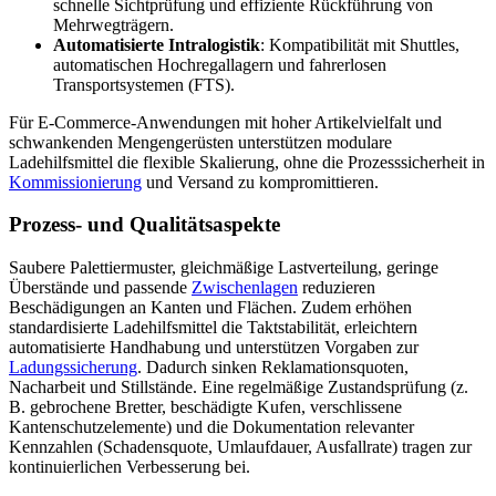
schnelle Sichtprüfung und effiziente Rückführung von
Mehrwegträgern.
Automatisierte Intralogistik
: Kompatibilität mit Shuttles,
automatischen Hochregallagern und fahrerlosen
Transportsystemen (FTS).
Für E-Commerce-Anwendungen mit hoher Artikelvielfalt und
schwankenden Mengengerüsten unterstützen modulare
Ladehilfsmittel die flexible Skalierung, ohne die Prozesssicherheit in
Kommissionierung
und Versand zu kompromittieren.
Prozess- und Qualitätsaspekte
Saubere Palettiermuster, gleichmäßige Lastverteilung, geringe
Überstände und passende
Zwischenlagen
reduzieren
Beschädigungen an Kanten und Flächen. Zudem erhöhen
standardisierte Ladehilfsmittel die Taktstabilität, erleichtern
automatisierte Handhabung und unterstützen Vorgaben zur
Ladungssicherung
. Dadurch sinken Reklamationsquoten,
Nacharbeit und Stillstände. Eine regelmäßige Zustandsprüfung (z.
B. gebrochene Bretter, beschädigte Kufen, verschlissene
Kantenschutzelemente) und die Dokumentation relevanter
Kennzahlen (Schadensquote, Umlaufdauer, Ausfallrate) tragen zur
kontinuierlichen Verbesserung bei.