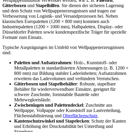
Wellpappenindustrie verwendet werden, wie z. B.
Paletten
,
Gitterboxen
und
Stapelhilfen
. Sie dienen der sicheren Lagerung
und dem Schutz von Wellpappenerzeugnissen und tragen zur
Verbesserung von Logistik- und Versandprozessen bei. Neben
klassischen Europaletten (1200 × 800 mm) kommen auch
Industriepaletten (1200 × 1000 mm), Halbpaletten, Display- oder
Düsseldorfer Paletten sowie kundenspezifische Träger für spezielle
Formate zum Einsatz.
Typische Ausprägungen im Umfeld von Wellpappenerzeugnissen
sind:
Paletten und Aufsatzrahmen
: Holz-, Kunststoff- oder
Metallpaletten in standardisierten Abmessungen (z. B. 1200 ×
800 mm) zur Bildung stabiler Ladeeinheiten; Aufsatzrahmen
erweitern das Ladevolumen und verhindern Verrutschen.
Gitterboxen und Stapelbehälter
: Robuste, stapelbare
Behälter für wiederverwendbare Einsätze, geeignet für
schwere Zuschnitte, formstabile Bauteile oder
Mehrwegkreisläufe.
Zwischenlagen und Palettendeckel
: Zuschnitte aus
Wellpappe, Vollpappe oder Kunststoff zur Lastverteilung,
Flächenstabilisierung und
Oberflächenschutz
.
Kantenschutzwinkel und Stapelecken
: Schutz der Kanten
und Erhöhung der Druckstabilität bei Umreifung und
Stapelung.