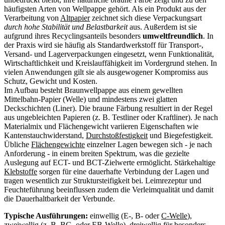
häufigsten Arten von Wellpappe gehört. Als ein Produkt aus der
Verarbeitung von
Altpapier
zeichnet sich diese Verpackungsart
durch hohe Stabilität und Belastbarkeit
aus. Außerdem ist sie
aufgrund ihres Recyclingsanteils besonders
umweltfreundlich
. In
der Praxis wird sie häufig als Standardwerkstoff für Transport-,
Versand- und Lagerverpackungen eingesetzt, wenn Funktionalität,
Wirtschaftlichkeit und Kreislauffähigkeit im Vordergrund stehen. In
vielen Anwendungen gilt sie als ausgewogener Kompromiss aus
Schutz, Gewicht und Kosten.
Im Aufbau besteht Braunwellpappe aus einem gewellten
Mittelbahn-Papier (Welle) und mindestens zwei glatten
Deckschichten (Liner). Die braune Färbung resultiert in der Regel
aus ungebleichten Papieren (z. B. Testliner oder Kraftliner). Je nach
Materialmix und Flächengewicht variieren Eigenschaften wie
Kantenstauchwiderstand,
Durchstoßfestigkeit
und Biegefestigkeit.
Übliche
Flächengewichte
einzelner Lagen bewegen sich - je nach
Anforderung - in einem breiten Spektrum, was die gezielte
Auslegung auf ECT- und BCT-Zielwerte ermöglicht. Stärkehaltige
Klebstoffe
sorgen für eine dauerhafte Verbindung der Lagen und
tragen wesentlich zur Struktursteifigkeit bei. Leimrezeptur und
Feuchteführung beeinflussen zudem die Verleimqualität und damit
die Dauerhaltbarkeit der Verbunde.
Typische Ausführungen:
einwellig (E-, B- oder
C-Welle
),
zweiwellig (z. B. BC- oder EB-Welle), dreiwellig für besonders