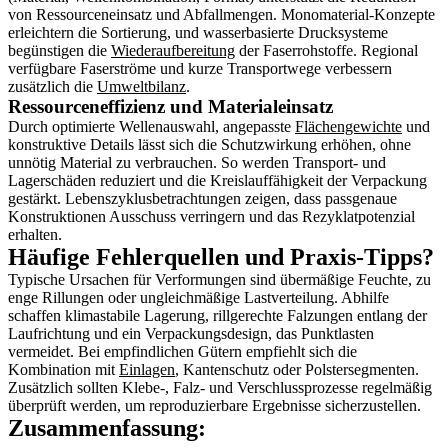
von Ressourceneinsatz und Abfallmengen. Monomaterial-Konzepte
erleichtern die Sortierung, und wasserbasierte Drucksysteme
begünstigen die
Wiederaufbereitung
der Faserrohstoffe. Regional
verfügbare Faserströme und kurze Transportwege verbessern
zusätzlich die
Umweltbilanz
.
Ressourceneffizienz und Materialeinsatz
Durch optimierte Wellenauswahl, angepasste
Flächengewichte
und
konstruktive Details lässt sich die Schutzwirkung erhöhen, ohne
unnötig Material zu verbrauchen. So werden Transport- und
Lagerschäden reduziert und die Kreislauffähigkeit der Verpackung
gestärkt. Lebenszyklusbetrachtungen zeigen, dass passgenaue
Konstruktionen Ausschuss verringern und das Rezyklatpotenzial
erhalten.
Häufige Fehlerquellen und Praxis-Tipps?
Typische Ursachen für Verformungen sind übermäßige Feuchte, zu
enge Rillungen oder ungleichmäßige Lastverteilung. Abhilfe
schaffen klimastabile Lagerung, rillgerechte Falzungen entlang der
Laufrichtung und ein Verpackungsdesign, das Punktlasten
vermeidet. Bei empfindlichen Gütern empfiehlt sich die
Kombination mit
Einlagen
, Kantenschutz oder Polstersegmenten.
Zusätzlich sollten Klebe-, Falz- und Verschlussprozesse regelmäßig
überprüft werden, um reproduzierbare Ergebnisse sicherzustellen.
Zusammenfassung: