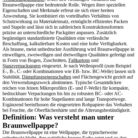
Braunwellpappe eine bedeutende Rolle. Wegen ihrer speziellen
Eigenschaften und Merkmale erfreut sie sich einer breiten
Anwendung. Sie kombiniert ein vorteilhaftes Verhältnis von
Schutzwirkung zu Materialeinsatz, ermöglicht effizientes Packen
und Stapeln und lässt sich in zahlreichen Konstruktionsformen
präzise an unterschiedliche Packgüter anpassen. Zusätzlich
begünstigen standardisierte Qualitäten eine verlässliche
Beschaffung, kalkulierbare Kosten und eine hohe Verfügbarkeit.
Als braune, meist unbedruckte Ausführung wird Braunwellpappe in
einwelligen, zweiwelligen und dreiwelligen Qualitäten gefertigt und
in Form von Bogen, Zuschnitten,
Faltkartons
und
Stanzverpackungen
eingesetzt. Je nach Wellenprofil (zum Beispiel
E-, B-, C- oder Kombinationen wie EB- bzw. BC-Welle) lassen sich
Stabilität,
Dämpfungseigenschaften
und Flächengewicht gezielt auf
den Verwendungszweck abstimmen. Typische Gesamtdicken
reichen von feinen Mikroprofilen (E- und F-Welle) für kompakte,
bedruckbare Verpackungen bis hin zu robusten BC- oder AC-
Kombinationen für hohe Stapellasten und lange Transportwege.
Ergänzend beeinflussen die eingesetzten Rohpapiere das Verhalten
bei Feuchte, die Oberflächenhärte und die Alterungsbeständigkeit.
Definition: Was versteht man unter
Braunwellpappe?
Die Braunwellpappe ist eine Wellpappe, die typischerweise
unbedruckt bleibt, ihre natürliche braune Farbe zeigt und zu den