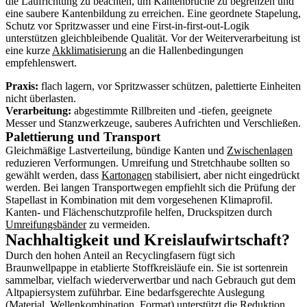
die Laufrichtung zu beachten, um Kantenbrüche zu begrenzen und
eine saubere Kantenbildung zu erreichen. Eine geordnete Stapelung,
Schutz vor Spritzwasser und eine First-in-first-out-Logik
unterstützen gleichbleibende Qualität. Vor der Weiterverarbeitung ist
eine kurze
Akklimatisierung
an die Hallenbedingungen
empfehlenswert.
Praxis:
flach lagern, vor Spritzwasser schützen, palettierte Einheiten
nicht überlasten.
Verarbeitung:
abgestimmte Rillbreiten und -tiefen, geeignete
Messer und Stanzwerkzeuge, sauberes Aufrichten und Verschließen.
Palettierung und Transport
Gleichmäßige Lastverteilung, bündige Kanten und
Zwischenlagen
reduzieren Verformungen. Umreifung und Stretchhaube sollten so
gewählt werden, dass
Kartonagen
stabilisiert, aber nicht eingedrückt
werden. Bei langen Transportwegen empfiehlt sich die Prüfung der
Stapellast in Kombination mit dem vorgesehenen Klimaprofil.
Kanten- und Flächenschutzprofile helfen, Druckspitzen durch
Umreifungsbänder
zu vermeiden.
Nachhaltigkeit und Kreislaufwirtschaft?
Durch den hohen Anteil an Recyclingfasern fügt sich
Braunwellpappe in etablierte Stoffkreisläufe ein. Sie ist sortenrein
sammelbar, vielfach wiederverwertbar und nach Gebrauch gut dem
Altpapiersystem zuführbar. Eine bedarfsgerechte Auslegung
(Material, Wellenkombination, Format) unterstützt die Reduktion