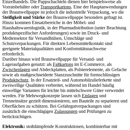
Einzelhandels. Die Pappschachteln dienen hier beispielsweise als
Vorratsbehälter oder
Transportkartons
. Eine der Hauptanwendungen
der Braunwellpappe ist jedoch die industrielle Verpackung, wo die
Steifigkeit und Stärke
der Braunwellpappe besonders gefragt ist.
Hinzu kommen Einsatzbereiche in der Möbel- und
Haushaltswarenlogistik, in der Pharmadistribution (unter Beachtung
produktspezifischer Anforderungen) sowie im Druck- und
Mediensektor für Versandhülsen, Umschläge und
Schutzverpackungen. Für direkten Lebensmittelkontakt sind
geeignete Materialqualitäten und Konformitätsnachweise
erforderlich.
Darüber hinaus wird Braunwellpappe für Versand- und
Lageraufgaben genutzt: als
Faltkartons
im E-Commerce, als
Zwischenlagen
und Abdeckplatten, als Polsterelemente, als Gefache
sowie als maßgeschneiderte Stanzzuschnitte für formschlüssigen
Produktschutz
. In der Ersatzteil- und Automobilzulieferkette sind
zweiwellige Qualitäten verbreitet, während im Handel häufig
einwellige Varianten für leichte bis mittelschwere Güter verwendet
werden. Für Mehrwegkonzepte lassen sich
Einlagen
und
Trenneinsätze gezielt dimensionieren, um Bauteile zu separieren und
Oberflächen zu schützen. Bei Gefahrgutverpackungen sind
zusätzlich die einschlägigen
Zulassungen
und Prüfungen zu
berücksichtigen.
Elektronik:
stoßdämpfende Konstruktionen, kombinierbar mit