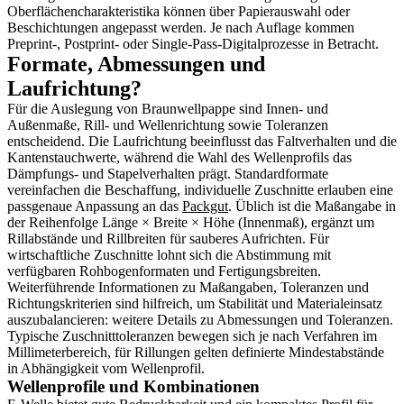
Oberflächencharakteristika können über Papierauswahl oder
Beschichtungen angepasst werden. Je nach Auflage kommen
Preprint-, Postprint- oder Single-Pass-Digitalprozesse in Betracht.
Formate, Abmessungen und
Laufrichtung?
Für die Auslegung von Braunwellpappe sind Innen- und
Außenmaße, Rill- und Wellenrichtung sowie Toleranzen
entscheidend. Die Laufrichtung beeinflusst das Faltverhalten und die
Kantenstauchwerte, während die Wahl des Wellenprofils das
Dämpfungs- und Stapelverhalten prägt. Standardformate
vereinfachen die Beschaffung, individuelle Zuschnitte erlauben eine
passgenaue Anpassung an das
Packgut
. Üblich ist die Maßangabe in
der Reihenfolge Länge × Breite × Höhe (Innenmaß), ergänzt um
Rillabstände und Rillbreiten für sauberes Aufrichten. Für
wirtschaftliche Zuschnitte lohnt sich die Abstimmung mit
verfügbaren Rohbogenformaten und Fertigungsbreiten.
Weiterführende Informationen zu Maßangaben, Toleranzen und
Richtungskriterien sind hilfreich, um Stabilität und Materialeinsatz
auszubalancieren: weitere Details zu Abmessungen und Toleranzen.
Typische Zuschnitttoleranzen bewegen sich je nach Verfahren im
Millimeterbereich, für Rillungen gelten definierte Mindestabstände
in Abhängigkeit vom Wellenprofil.
Wellenprofile und Kombinationen