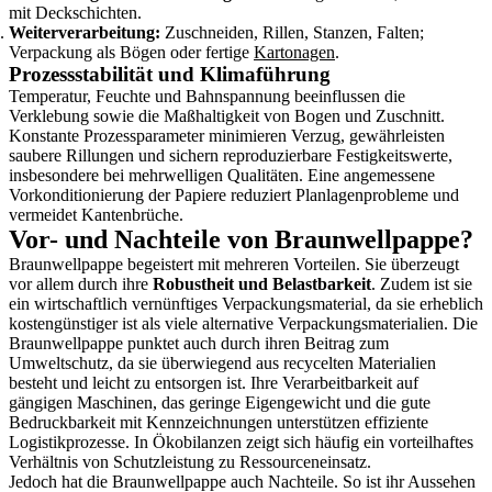
mit Deckschichten.
Weiterverarbeitung:
Zuschneiden, Rillen, Stanzen, Falten;
Verpackung als Bögen oder fertige
Kartonagen
.
Prozessstabilität und Klimaführung
Temperatur, Feuchte und Bahnspannung beeinflussen die
Verklebung sowie die Maßhaltigkeit von Bogen und Zuschnitt.
Konstante Prozessparameter minimieren Verzug, gewährleisten
saubere Rillungen und sichern reproduzierbare Festigkeitswerte,
insbesondere bei mehrwelligen Qualitäten. Eine angemessene
Vorkonditionierung der Papiere reduziert Planlagenprobleme und
vermeidet Kantenbrüche.
Vor- und Nachteile von Braunwellpappe?
Braunwellpappe begeistert mit mehreren Vorteilen. Sie überzeugt
vor allem durch ihre
Robustheit und Belastbarkeit
. Zudem ist sie
ein wirtschaftlich vernünftiges Verpackungsmaterial, da sie erheblich
kostengünstiger ist als viele alternative Verpackungsmaterialien. Die
Braunwellpappe punktet auch durch ihren Beitrag zum
Umweltschutz, da sie überwiegend aus recycelten Materialien
besteht und leicht zu entsorgen ist. Ihre Verarbeitbarkeit auf
gängigen Maschinen, das geringe Eigengewicht und die gute
Bedruckbarkeit mit Kennzeichnungen unterstützen effiziente
Logistikprozesse. In Ökobilanzen zeigt sich häufig ein vorteilhaftes
Verhältnis von Schutzleistung zu Ressourceneinsatz.
Jedoch hat die Braunwellpappe auch Nachteile. So ist ihr Aussehen