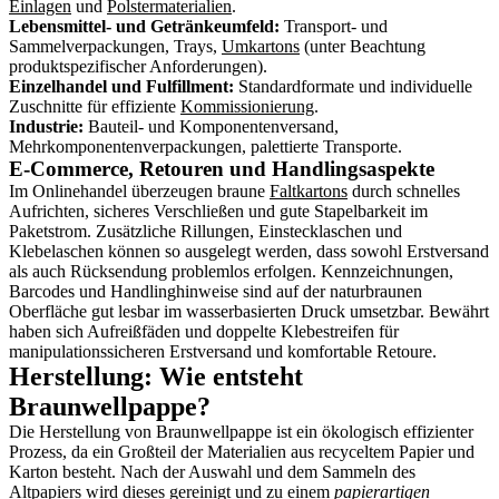
Einlagen
und
Polstermaterialien
.
Lebensmittel- und Getränkeumfeld:
Transport- und
Sammelverpackungen, Trays,
Umkartons
(unter Beachtung
produktspezifischer Anforderungen).
Einzelhandel und Fulfillment:
Standardformate und individuelle
Zuschnitte für effiziente
Kommissionierung
.
Industrie:
Bauteil- und Komponentenversand,
Mehrkomponentenverpackungen, palettierte Transporte.
E-Commerce, Retouren und Handlingsaspekte
Im Onlinehandel überzeugen braune
Faltkartons
durch schnelles
Aufrichten, sicheres Verschließen und gute Stapelbarkeit im
Paketstrom. Zusätzliche Rillungen, Einstecklaschen und
Klebelaschen können so ausgelegt werden, dass sowohl Erstversand
als auch Rücksendung problemlos erfolgen. Kennzeichnungen,
Barcodes und Handlinghinweise sind auf der naturbraunen
Oberfläche gut lesbar im wasserbasierten Druck umsetzbar. Bewährt
haben sich Aufreißfäden und doppelte Klebestreifen für
manipulationssicheren Erstversand und komfortable Retoure.
Herstellung: Wie entsteht
Braunwellpappe?
Die Herstellung von Braunwellpappe ist ein ökologisch effizienter
Prozess, da ein Großteil der Materialien aus recyceltem Papier und
Karton besteht. Nach der Auswahl und dem Sammeln des
Altpapiers wird dieses gereinigt und zu einem
papierartigen