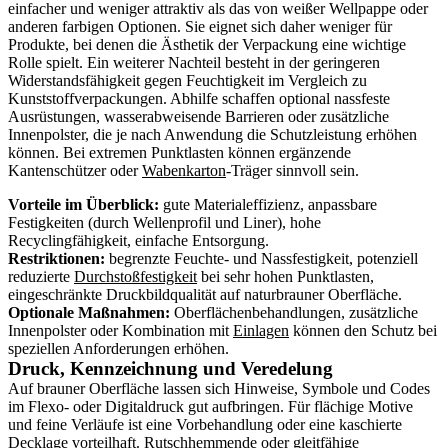
einfacher und weniger attraktiv als das von weißer Wellpappe oder
anderen farbigen Optionen. Sie eignet sich daher weniger für
Produkte, bei denen die Ästhetik der Verpackung eine wichtige
Rolle spielt. Ein weiterer Nachteil besteht in der geringeren
Widerstandsfähigkeit gegen Feuchtigkeit im Vergleich zu
Kunststoffverpackungen. Abhilfe schaffen optional nassfeste
Ausrüstungen, wasserabweisende Barrieren oder zusätzliche
Innenpolster, die je nach Anwendung die Schutzleistung erhöhen
können. Bei extremen Punktlasten können ergänzende
Kantenschützer oder
Wabenkarton
-Träger sinnvoll sein.
Vorteile im Überblick:
gute Materialeffizienz, anpassbare
Festigkeiten (durch Wellenprofil und Liner), hohe
Recyclingfähigkeit, einfache Entsorgung.
Restriktionen:
begrenzte Feuchte- und Nassfestigkeit, potenziell
reduzierte
Durchstoßfestigkeit
bei sehr hohen Punktlasten,
eingeschränkte Druckbildqualität auf naturbrauner Oberfläche.
Optionale Maßnahmen:
Oberflächenbehandlungen, zusätzliche
Innenpolster oder Kombination mit
Einlagen
können den Schutz bei
speziellen Anforderungen erhöhen.
Druck, Kennzeichnung und Veredelung
Auf brauner Oberfläche lassen sich Hinweise, Symbole und Codes
im Flexo- oder Digitaldruck gut aufbringen. Für flächige Motive
und feine Verläufe ist eine Vorbehandlung oder eine kaschierte
Decklage vorteilhaft. Rutschhemmende oder gleitfähige