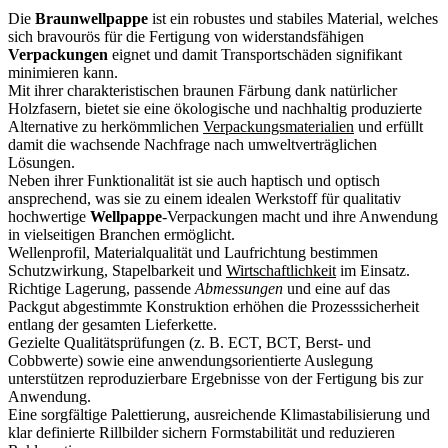
Die
Braunwellpappe
ist ein robustes und stabiles Material, welches
sich bravourös für die Fertigung von widerstandsfähigen
Verpackungen
eignet und damit Transportschäden signifikant
minimieren kann.
Mit ihrer charakteristischen braunen Färbung dank natürlicher
Holzfasern, bietet sie eine ökologische und nachhaltig produzierte
Alternative zu herkömmlichen
Verpackungsmaterialien
und erfüllt
damit die wachsende Nachfrage nach umweltverträglichen
Lösungen.
Neben ihrer Funktionalität ist sie auch haptisch und optisch
ansprechend, was sie zu einem idealen Werkstoff für qualitativ
hochwertige
Wellpappe
-Verpackungen macht und ihre Anwendung
in vielseitigen Branchen ermöglicht.
Wellenprofil, Materialqualität und Laufrichtung bestimmen
Schutzwirkung, Stapelbarkeit und
Wirtschaftlichkeit
im Einsatz.
Richtige Lagerung, passende
Abmessungen
und eine auf das
Packgut abgestimmte Konstruktion erhöhen die Prozesssicherheit
entlang der gesamten Lieferkette.
Gezielte Qualitätsprüfungen (z. B. ECT, BCT, Berst- und
Cobbwerte) sowie eine anwendungsorientierte Auslegung
unterstützen reproduzierbare Ergebnisse von der Fertigung bis zur
Anwendung.
Eine sorgfältige Palettierung, ausreichende Klimastabilisierung und
klar definierte Rillbilder sichern Formstabilität und reduzieren