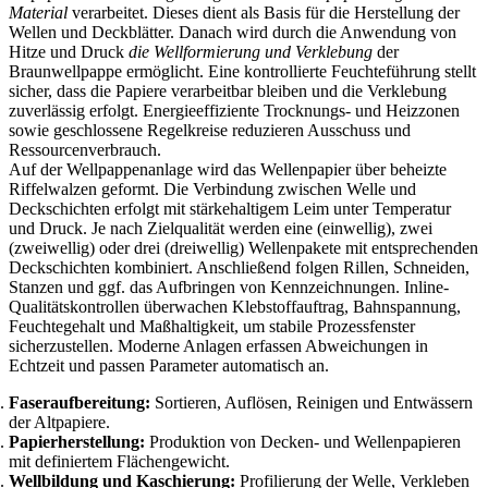
Material
verarbeitet. Dieses dient als Basis für die Herstellung der
Wellen und Deckblätter. Danach wird durch die Anwendung von
Hitze und Druck
die Wellformierung und Verklebung
der
Braunwellpappe ermöglicht. Eine kontrollierte Feuchteführung stellt
sicher, dass die Papiere verarbeitbar bleiben und die Verklebung
zuverlässig erfolgt. Energieeffiziente Trocknungs- und Heizzonen
sowie geschlossene Regelkreise reduzieren Ausschuss und
Ressourcenverbrauch.
Auf der Wellpappenanlage wird das Wellenpapier über beheizte
Riffelwalzen geformt. Die Verbindung zwischen Welle und
Deckschichten erfolgt mit stärkehaltigem Leim unter Temperatur
und Druck. Je nach Zielqualität werden eine (einwellig), zwei
(zweiwellig) oder drei (dreiwellig) Wellenpakete mit entsprechenden
Deckschichten kombiniert. Anschließend folgen Rillen, Schneiden,
Stanzen und ggf. das Aufbringen von Kennzeichnungen. Inline-
Qualitätskontrollen überwachen Klebstoffauftrag, Bahnspannung,
Feuchtegehalt und Maßhaltigkeit, um stabile Prozessfenster
sicherzustellen. Moderne Anlagen erfassen Abweichungen in
Echtzeit und passen Parameter automatisch an.
Faseraufbereitung:
Sortieren, Auflösen, Reinigen und Entwässern
der Altpapiere.
Papierherstellung:
Produktion von Decken- und Wellenpapieren
mit definiertem Flächengewicht.
Wellbildung und Kaschierung:
Profilierung der Welle, Verkleben