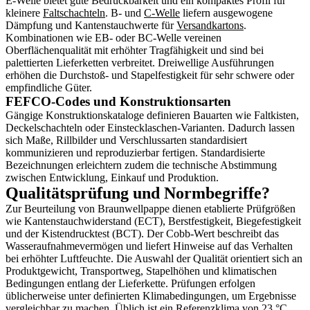
E-Welle bietet gute Bedruckbarkeit und ein kompaktes Profil für
kleinere
Faltschachteln
. B- und
C-Welle
liefern ausgewogene
Dämpfung und Kantenstauchwerte für
Versandkartons
.
Kombinationen wie EB- oder BC-Welle vereinen
Oberflächenqualität mit erhöhter Tragfähigkeit und sind bei
palettierten Lieferketten verbreitet. Dreiwellige Ausführungen
erhöhen die Durchstoß- und Stapelfestigkeit für sehr schwere oder
empfindliche Güter.
FEFCO-Codes und Konstruktionsarten
Gängige Konstruktionskataloge definieren Bauarten wie Faltkisten,
Deckelschachteln oder Einstecklaschen-Varianten. Dadurch lassen
sich Maße, Rillbilder und Verschlussarten standardisiert
kommunizieren und reproduzierbar fertigen. Standardisierte
Bezeichnungen erleichtern zudem die technische Abstimmung
zwischen Entwicklung, Einkauf und Produktion.
Qualitätsprüfung und Normbegriffe?
Zur Beurteilung von Braunwellpappe dienen etablierte Prüfgrößen
wie Kantenstauchwiderstand (ECT), Berstfestigkeit, Biegefestigkeit
und der Kistendrucktest (BCT). Der Cobb-Wert beschreibt das
Wasseraufnahmevermögen und liefert Hinweise auf das Verhalten
bei erhöhter Luftfeuchte. Die Auswahl der Qualität orientiert sich an
Produktgewicht, Transportweg, Stapelhöhen und klimatischen
Bedingungen entlang der Lieferkette. Prüfungen erfolgen
üblicherweise unter definierten Klimabedingungen, um Ergebnisse
vergleichbar zu machen. Üblich ist ein Referenzklima von 23 °C