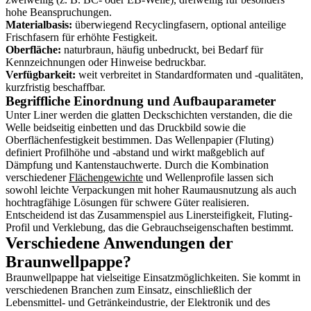
hohe Beanspruchungen.
Materialbasis:
überwiegend Recyclingfasern, optional anteilige
Frischfasern für erhöhte Festigkeit.
Oberfläche:
naturbraun, häufig unbedruckt, bei Bedarf für
Kennzeichnungen oder Hinweise bedruckbar.
Verfügbarkeit:
weit verbreitet in Standardformaten und -qualitäten,
kurzfristig beschaffbar.
Begriffliche Einordnung und Aufbauparameter
Unter Liner werden die glatten Deckschichten verstanden, die die
Welle beidseitig einbetten und das Druckbild sowie die
Oberflächenfestigkeit bestimmen. Das Wellenpapier (Fluting)
definiert Profilhöhe und -abstand und wirkt maßgeblich auf
Dämpfung und Kantenstauchwerte. Durch die Kombination
verschiedener
Flächengewichte
und Wellenprofile lassen sich
sowohl leichte Verpackungen mit hoher Raumausnutzung als auch
hochtragfähige Lösungen für schwere Güter realisieren.
Entscheidend ist das Zusammenspiel aus Linersteifigkeit, Fluting-
Profil und Verklebung, das die Gebrauchseigenschaften bestimmt.
Verschiedene Anwendungen der
Braunwellpappe?
Braunwellpappe hat vielseitige Einsatzmöglichkeiten. Sie kommt in
verschiedenen Branchen zum Einsatz, einschließlich der
Lebensmittel- und Getränkeindustrie, der Elektronik und des